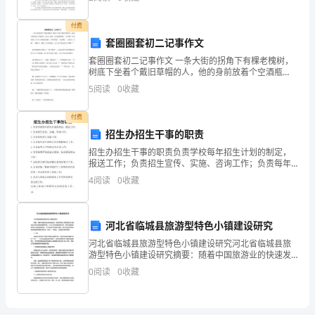
习，学习东北菜增强理论知识与理
战
1xxx
付费
略
套圈圈套初二记事作文
良好的氛围。
套圈圈套初二记事作文 一条大街的拐角下有棵老槐树，
措
树底下坐着个戴旧草帽的人，他的身前放着个空酒瓶
子，瓶子上放着一包过滤嘴香烟。“旧草帽”手里掂着十几
5
阅读
0
收藏
施，
个竹子编成的套圈，大声吆喝着：“快来啊，一元钱买
间安排等。方案于月日前报集团公司。
xxx
不
付费
招生办招生干事的职责
断
招生办招生干事的职责负责学校每年招生计划的制定，
报送工作；负责招生宣传、实施、咨询工作；负责每年
提
招生录取工作；负责每年新生进校后有关数据统计工
4
阅读
0
收藏
作；负责新生入学资格审查有关工作；负责各类学生的
高
建立档案，
分
河北省临城县旅游型特色小镇建设研究
公
河北省临城县旅游型特色小镇建设研究河北省临城县旅
游型特色小镇建设研究摘要：随着中国旅游业的快速发
司
展，旅游型特色小镇的建设成为推动地方经济发展的重
0
阅读
0
收藏
要手段。本文以河北省临城县为例，研究该县旅游型特
的
色小镇的