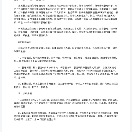
实
施
;;
方
案
流程、制度执行到位。
企
业
、精细化管理的主要内容
2
精
细
;10
行细化、落实。
化
管
;6
核审核后，在分公司内网公布。
;
理
实
施