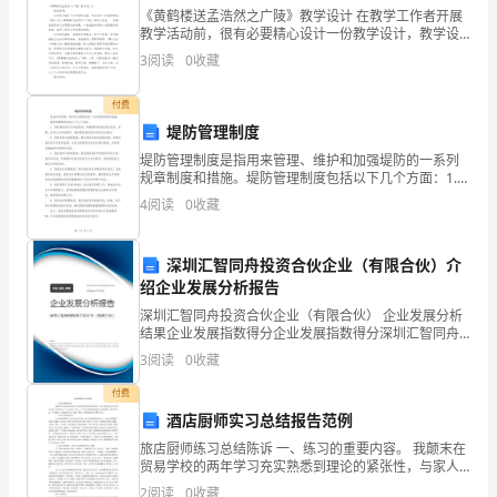
《黄鹤楼送孟浩然之广陵》教学设计 在教学工作者开展
水
教学活动前，很有必要精心设计一份教学设计，教学设
计是一个系统化规划教学系统的过程。那么你有了解过
平，
3
阅读
0
收藏
教学设计吗？以下是小编精心整理的《黄鹤楼送孟浩然
的应用，提高生产效率和服务能力。
夯
付费
二创新活动
()
堤防管理制度
实
堤防管理制度是指用来管理、维护和加强堤防的一系列
管
规章制度和措施。堤防管理制度包括以下几个方面：1.
创新型企业。
堤防建设规划与审批制度：明确堤防建设的规划目标、
4
阅读
0
收藏
理
范围、时序以及审批程序，确保堤防建设的科学性和合
规性
1
基
年要总结出条有实效的创新观念。
20xx1-2
深圳汇智同舟投资合伙企业（有限合伙）介
绍企业发展分析报告
础、
2
深圳汇智同舟投资合伙企业（有限合伙） 企业发展分析
着
结果企业发展指数得分企业发展指数得分深圳汇智同舟
投资合伙企业（有限合伙）综合得分说明：企业发展指
3
阅读
0
收藏
眼
数根据企业规模、企业创新、企业风险、企业活力四个
效，出成果。
维度
付费
长
酒店厨师实习总结报告范例
3
新技术、新材料、新工艺、新设备。
远
旅店厨师练习总结陈诉 一、练习的重要内容。 我颠末在
贸易学校的两年学习充实熟悉到理论的紧张性，与家人
三、实施步骤
商量决定外出到哈尔滨驻广州效劳处〔广州xx旅店〕练
的
2
阅读
0
收藏