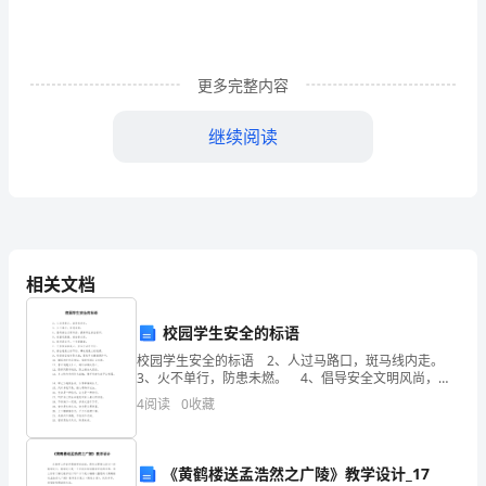
方
案
更多完整内容
为
进
继续阅读
一
步
和员工操作中去，确保执行到位。
提
高
相关文档
分
有序，提高员工素养和企业形象。
校园学生安全的标语
公
校园学生安全的标语 2、人过马路口，斑马线内走。
3、火不单行，防患未燃。 4、倡导安全文明风尚，提
司
高师生安全意识。 5、校园无隐患，安全靠大家。
4
阅读
0
收藏
6、纸币莫过手，一卡通健康。
管
理
《黄鹤楼送孟浩然之广陵》教学设计_17
标。提出条体现精细化管理的理念。
1-2