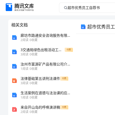
超
市
相关文档
超市优秀员工
优
廊坊市路通安全咨询服务有限公司介绍企业发展分析报告
秀
2
阅读
0
收藏
3交通局绿色出租活动工作总结
员
付费
3
阅读
0
收藏
工
汝州市富源矿产品有限公司介绍企业发展分析报告
1
阅读
0
收藏
自
法律基础第五讲刑法课件
付费
3
阅读
0
收藏
荐
生活案例在道德与法治课的应用结题报告袁希明
书
1
阅读
0
收藏
来自开山岛的呼唤演讲稿
付费
超
你
2
阅读
0
收藏