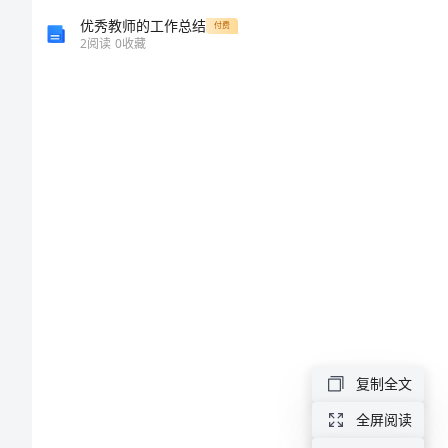
市
优秀教师的工作总结
付费
2
阅读
0
收藏
优
秀
员
工
自
荐
书
超
市
更好。
优
复制全文
秀
全屏阅读
员