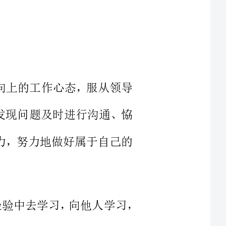
个积极向上的工作心态，服从领导
团结，发现问题及时进行沟通、恊
执行能力，努力地做好属于自己的
在平时，我从自己工作中总结经验，从经验中去学习，向他人学习，
率。与同事和睦相处，遵守公司的
将自己的工作争取一次比一次做的
深感无比荣幸，我想公司这次评优
活动，也是向每位员工传达，只要付出，只要做好了属于你的那份工作，