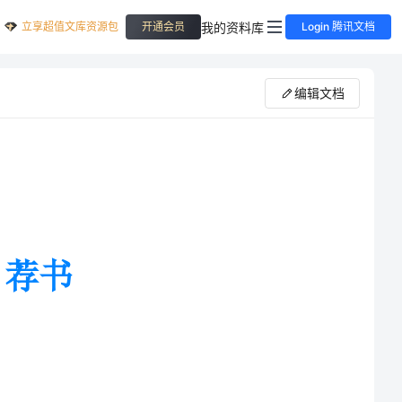
立享超值文库资源包
我的资料库
开通会员
Login 腾讯文档
编辑文档