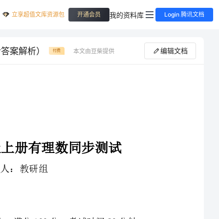
立享超值文库资源包
我的资料库
开通会员
Login 腾讯文档
含答案解析）
编辑文档
本文由豆柴提供
付费
1、本卷分第I卷（选择题）和第Ⅱ卷（非选择题）两部分，满分100分，考试时间90分钟
3、答案必须写在试卷各个题目指定区域内相应的位置，如需改动，先划掉原来的答案，然后再写上新