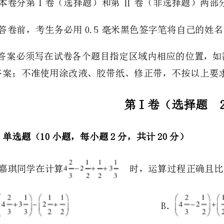
的答案；不准使用涂改液、胶带纸、修正带，不按以上要求作答的答案无效。
第I卷（选择题20分）
一、单选题（10小题，每小题2分，共计20分）
1、嘉琪同学在计算时，运算过程正确且比较简便的是（）
A．B．
C．D．
ABAB
2、数轴上表示﹣6和4的点分别是和，则线段的长度是（）
A．﹣2B．2C．﹣10D．10
3、实数2021的相反数是（）