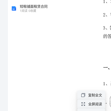
文
短租铺面租赁合同
1
阅读
0
收藏
中
学
数
学
七
年
级
复制全文
上
全屏阅读