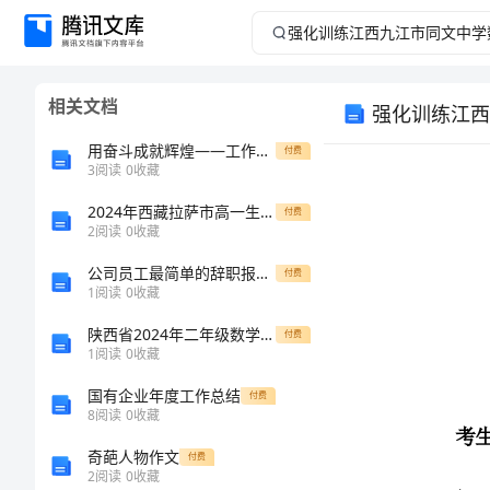
强
化
相关文档
强化训练江西
训
用奋斗成就辉煌——工作总结表彰大会盛况回顾
付费
练
3
阅读
0
收藏
2024年西藏拉萨市高一生物下学期期末学业质量监测模拟试题含解析
江
付费
2
阅读
0
收藏
西
公司员工最简单的辞职报告范文
付费
1
阅读
0
收藏
九
陕西省2024年二年级数学上学期每周一练试卷 含答案
付费
考生注意：
1
阅读
0
收藏
江
国有企业年度工作总结
付费
市
8
阅读
0
收藏
奇葩人物作文
付费
同
2
阅读
0
收藏