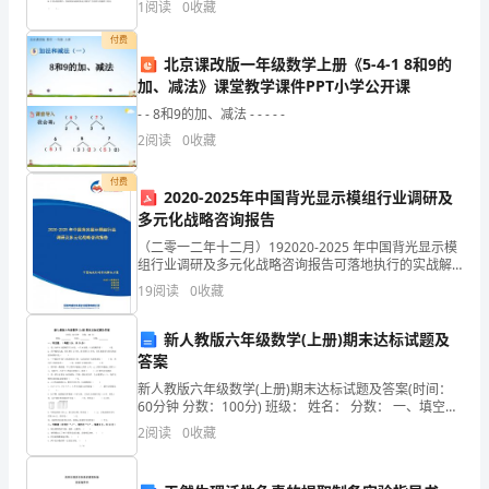
1
阅读
0
收藏
苔
），它可以发育成一株
付费
滋
北京课改版一年级数学上册《5-4-1 8和9的
加、减法》课堂教学课件PPT小学公开课
长
- - 8和9的加、减法 - - - - -
的
2
阅读
0
收藏
木
付费
2020-2025年中国背光显示模组行业调研及
窗
多元化战略咨询报告
下。
（二零一二年十二月）192020-2025 年中国背光显示模
组行业调研及多元化战略咨询报告可落地执行的实战解
不
决方案让每个人都能成为战略专家管理专家行业专家……
19
阅读
0
收藏
2020-2025 年中国背光显示模组行业
去
新人教版六年级数学(上册)期末达标试题及
管，
答案
新人教版六年级数学(上册)期末达标试题及答案(时间：
那
60分钟 分数：100分) 班级： 姓名： 分数： 一、填空
题。（每题2分，共
南
2
阅读
0
收藏
飞