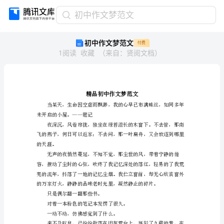
初
初中作文梦范文
中
初中作文梦范文
付费
作
1
阅读
收藏
（
来自
：
贤阅文档
）
文
梦
范
文
精
品
初
未开启的小屋。——题记
中