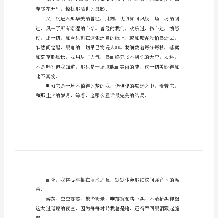
作
文
的天涯。
梦
范
文
当
只是偶尔翻一翻那些书。
某
天，
一动不动，仿佛感觉到了什么。
生
命
春暖花开时，惊扰那隔世的孤影。
因