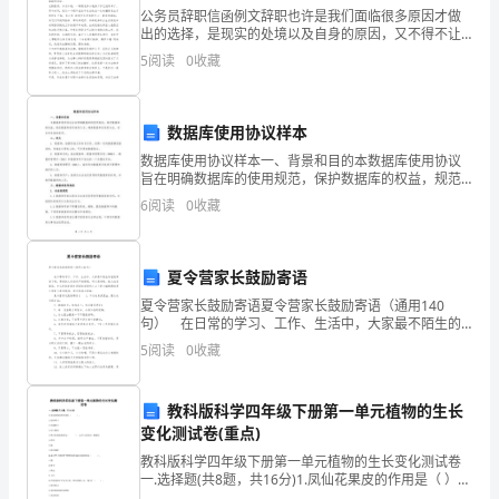
记
公务员辞职信函例文辞职也许是我们面临很多原因才做
出的选择，是现实的处境以及自身的原因，又不得不让
我做出这样的决定。下面小编给大家带来关于公务员辞
5
阅读
0
收藏
职信函例文，希望会对大家的工作与学习有所帮助。公
夜
务员辞
深
数据库使用协议样本
沉，
数据库使用协议样本一、背景和目的本数据库使用协议
旨在明确数据库的使用规范，保护数据库的权益，规范
数据库使用者的行为，确保数据库信息的合法、安全和
风
6
阅读
0
收藏
有效的使用。二、定义1. 数据库：指拥有独立的命名空
间，
卷
夏令营家长鼓励寄语
帘
夏令营家长鼓励寄语夏令营家长鼓励寄语（通用140
拢，
句） 在日常的学习、工作、生活中，大家最不陌生的
就是寄语了吧，寄语的文体没有严格限制，可以是诗
5
阅读
0
收藏
独
歌、散文或者随笔。什么样的寄语才是好的寄语呢？以
下是
坐
教科版科学四年级下册第一单元植物的生长
变化测试卷(重点)
在
教科版科学四年级下册第一单元植物的生长变化测试卷
绿
一.选择题(共8题，共16分)1.凤仙花果皮的作用是（ ）。
A.保护种子B.传播种子C.以上都是2.种子里最重要的是（