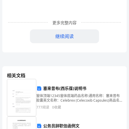
丝，
如
同
更多完整内容
多
继续阅读
年
未
柔。
开
启
相关文档
的
弱。
塞来昔布(西乐葆)说明书
小
窗体顶端12345窗体底端药品名称:通用名称：塞来昔布
胶囊英文名称：Celebrex (Celecoxib Capsules)商品名
屋。
称：西乐葆成份:塞来昔布适应症:在决定使用本品前，应
777
阅读
0
收藏
仔细考虑本品
——
于谁。
题
公务员辞职信函例文