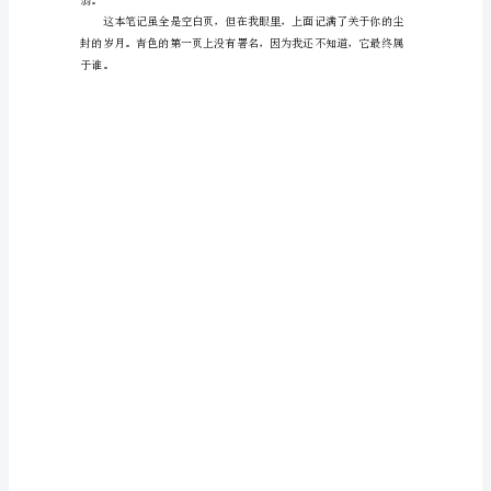
空
虚
而
飘
渺，
我
的
此不真实。
心
早
已
布
满
蛛