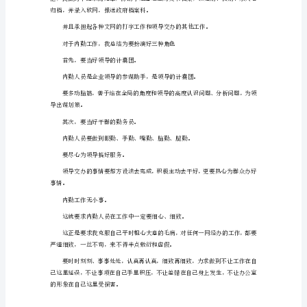
务
工
作
总
结
例
才能为行业财务管理水平提高打下基础。
文
今
好财务软网记账及系统的维护。
年
二、内勤工作
1
月
1
日，