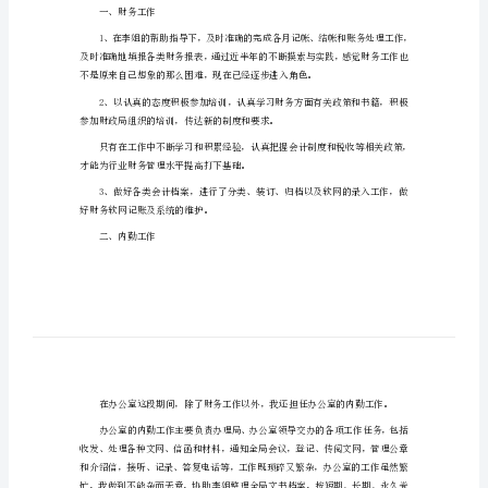
作
总
认识及理解。
结
例
考验和磨砺。
文
最
新
兢兢业业的态度对待本职工作。
上
半
年
一、财务工作
财