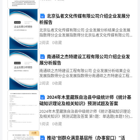
工
作，
北京弘者文化传媒有限公司介绍企业发展分
这
析报告
北京弘者文化传媒有限公司 企业发展分析结果企业发展
对
指数得分企业发展指数得分北京弘者文化传媒有限公司
综合得分说明：企业发展指数根据企业规模、企业创
我
2
阅读
0
收藏
新、企业风险、企业活力四个维度对企业发展情况进行
评价。
的形象在自己这里受损害。
来
南通硕之杰特建设工程有限公司介绍企业发
展分析报告
说
南通硕之杰特建设工程有限公司 企业发展分析结果企业
无
发展指数得分企业发展指数得分南通硕之杰特建设工程
有限公司综合得分说明：企业发展指数根据企业规模、
2
阅读
0
收藏
企业创新、企业风险、企业活力四个维度对企业发展情
疑
况进
2024年木里藏族自治县中级统计师《统计基
又
础知识理论及相关知识》预测试题及答案
是
2024年木里藏族自治县中级统计师《统计基础知识理论
及相关知识》预测试题及答案 第1题：单选题(本题1分)
一
企业职工因公外出预借差旅费时填制的“借款单”属于( )。
1
阅读
0
收藏
A.自制原始凭证B.外来原始凭证C.记
次
付费
推动“创群众满意基层所（办事窗口）”活