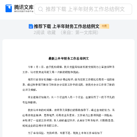
推
推荐下载 上半年财务工作总结例文
荐
推荐下载 上半年财务工作总结例文
付费
下
2
阅读
收藏
（
来自
：
第一文库网
）
载
上
半
年
财
务
工