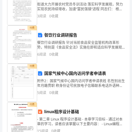
街道大力开展农村党员冬训活动 落实科学发展观，努力
首先，要当好领导的计囊团。
科
实现农民持续增收，加速“富民强镇”进程 同志们： 根据
这次党员干部冬训课程安排，我给大家讲第二讲，这一
3
阅读
0
收藏
被
讲的题目是：落实科学发展观
安
付费
餐饮行业调研报告
排
导出谋划策。
餐饮行业调研报告 针对当前食品安全监管机构改革形
势，特别是《食品安全法》实施在即和适应科学发展观
到
的新要求，市食品药品监督管理局“学习科学发展观第三
其次，要当好干群的勤务员。
6
阅读
0
收藏
调研组”对XX县餐饮业的现状进行了调查，具体
办
付费
公
国家气候中心国内访问学者申请表
要尽心为领导搞好服务。
室
附件2：国家气候中心国内访问学者申请表姓 名性别出生
年月籍贯职 称身份证号民族电子信箱联系电话外语种类
担
熟悉程度工作单位通讯地址最后学历起止时间毕业学校
5
阅读
0
收藏
学习专业学 位访问时间年 月至 年 月学习工作简历
任
事情。
付费
财
linux程序设计基础
内勤工作无小事。
- 第二章 Linux 程序设计基础 - 本章学习目标 - 通过对本
务
章的学习，读者应该掌握以下主要内容： - Linux编程风
格Lin
15
阅读
0
收藏