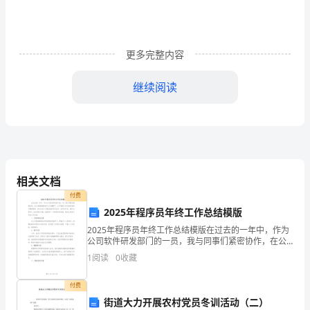
由
于
更多完整内容
机
构
继续阅读
调
整，
我
相关文档
从
付费
安
2025年程序员年终工作总结模版
归档，并录入软网，报送政府档案科。
监
2025年程序员年终工作总结模版在过去的一年中，作为
公司软件研发部门的一员，我与同事们紧密协作，在公
司的鼓励和奋斗文化熏陶下，以严谨的工作态度和坚持
局
1
阅读
0
收藏
不懈的精神，成功完成了分配给我的各项任务。在软件
开发
培
付费
街道大力开展农村党员冬训活动（二）
训