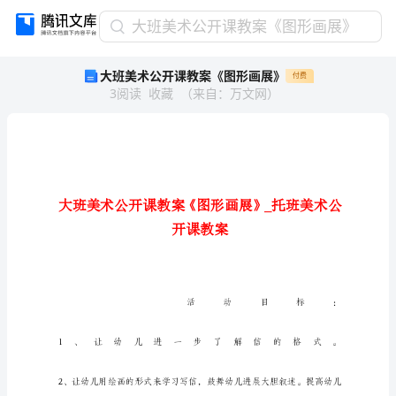
大
大班美术公开课教案《图形画展》
班
大班美术公开课教案《图形画展》
付费
美
3
阅读
收藏
（
来自
：
万文网
）
术
公
开
课
教
案
《图