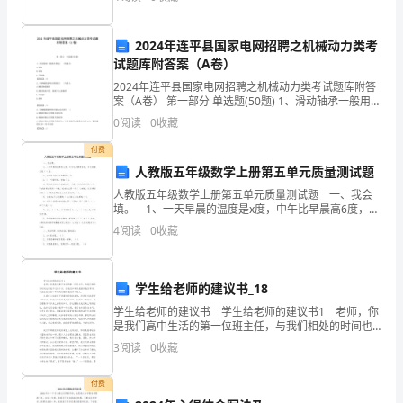
的
形
2024年连平县国家电网招聘之机械动力类考
试题库附答案（A卷）
式
2024年连平县国家电网招聘之机械动力类考试题库附答
案（A卷） 第一部分 单选题(50题) 1、滑动轴承一般用在
来
转速( )的场合。A.较低B.很高C.不清楚【答案】：B2、
0
阅读
0
收藏
影响蜗轮副啮合精度
学
付费
习
人教版五年级数学上册第五单元质量测试题
人教版五年级数学上册第五单元质量测试题 一、我会
写
填。 1、一天早晨的温度是x度，中午比早晨高6度，中
午的温度是（ ）度。 2、比a的3倍少5的数是（ ）。
信，
4
阅读
0
收藏
3、（ ）叫做方程，例如（ ）
鼓
学生给老师的建议书_18
舞
学生给老师的建议书 学生给老师的建议书1 老师，你
幼
是我们高中生活的第一位班主任，与我们相处的时间也
可能不过两个月，但我们知道你是陪伴我们军训，并且
3
阅读
0
收藏
在往后的一年时间内陪伴我们学习的人。 在课堂
儿
付费
进