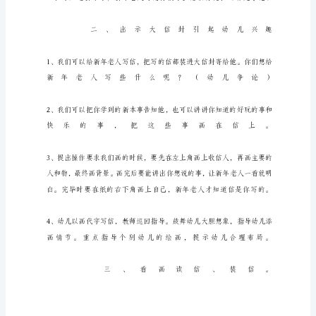
案
《图
形
画
展》
_
托
班
美
术
公
开
课