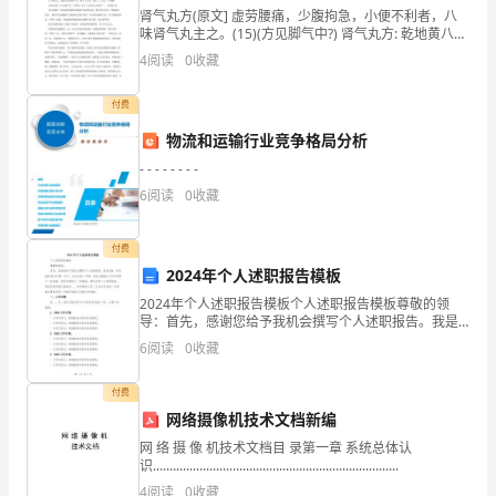
了
肾气丸方(原文] 虚劳腰痛，少腹拘急，小便不利者，八
味肾气丸主之。(15)(方见脚气中?) 肾气丸方: 乾地黄八两
解
山药 山茱萸各四两 泽泻 丹皮 茯苓各三两，桂枝 附子
4
阅读
0
收藏
(炮)各 一两 上八味末之，炼
信
付费
的
物流和运输行业竞争格局分析
格
- - - - - - - -
6
阅读
0
收藏
式。
2、
付费
2024年个人述职报告模板
让
2024年个人述职报告模板个人述职报告模板尊敬的领
幼
导：首先，感谢您给予我机会撰写个人述职报告。我是
XXX，担任XXXX职位已经一年了。在过去的一年里，我
6
阅读
0
收藏
儿
在XXXXXX工作中取得了一些成绩，同时也遇到了
用
付费
网络摄像机技术文档新编
绘
网 络 摄 像 机技术文档目 录第一章 系统总体认
识..........................................................................
画
4
阅读
0
收藏