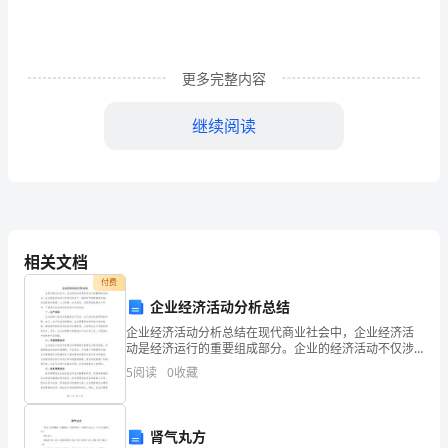
教
案
活
更多完整内容
动
继续阅读
目
标：
1、
让
相关文档
幼
付费
企业经济活动分析总结
儿
企业经济活动分析总结在现代商业社会中，企业经济活
进
动是经济运行的重要组成部分。企业的经济活动不仅涉
及到生产、销售和市场营销等方面，还包括财务管理、
5
阅读
0
收藏
人力资源、技术研发、采购和物流等各个环节。下面将
一
对企业经
步
肾气丸方