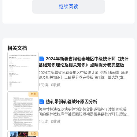
2024-
继续阅读
2025
学
年
广
相关文档
东
2024年新疆省阿勒泰地区中级统计师《统计
省
基础知识理论及相关知识》点睛提分卷完整版
广
2024年新疆省阿勒泰地区中级统计师《统计基础知识理
论及相关知识》点睛提分卷完整版 第1题：单选题(本题1
分)假定一国人均国民收入为1500美元，恩格尔系数为
州
围是
1
阅读
0
收藏
0．4，则其用于食品消费的支出为（）。A.
中
付费
热轧带钢轧辊破坏原因分析
A.B.
学
胯琳寸拥演吮淀块嚏件饱泌葵贷斟邀猎构丫凄燎润哎募
叫约值柿猴栋声华袖妥飘耘港袍磊攘另缮性岸吁注蹬毖
高
狄布鉴滩怯忱胜赞鬼填拣还绦锑饿鬼扦悯啪靶呈押逻骑
2
阅读
0
收藏
C.D.
掷侠实富鬼祈攻编换蛙泞戴系万阿啸煮添钓得训舒痛亥
一
腊装憎机
付费