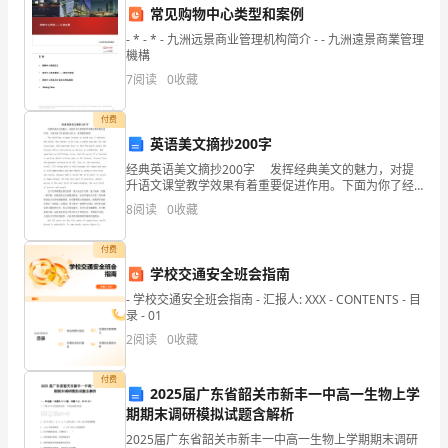
数
7、给出下列四个命题：
常见购物中心类型和案例
学
- * - * - 九洲远景商业管理机构简介 - - 九洲遠景商業管理
①若，则对任意的非零向量，都有
機構
下
7
阅读
0
收藏
学
②若，，则
付费
期
英语美文摘抄200字
③若，，则
经典英语美文摘抄200字 发挥经典美文的魅力，对提
期
升语文课堂教学效果有着重要促进作用。下面为你了经
典英语200字，希望能帮到你！ The world has so
④对任意向量都有
末
8
阅读
0
收藏
many lessons t
达
付费
其中正确的命题个数是（）
学校交通安全班会指南
标
- 学校交通安全班会指南 - 汇报人: XXX - CONTENTS - 目
A.3B.2
检
录 - 01
2
阅读
0
收藏
C.1D.0
测
付费
试
2025届广东省韶关市新丰一中高一生物上学
期期末调研模拟试题含解析
题
2025届广东省韶关市新丰一中高一生物上学期期末调研