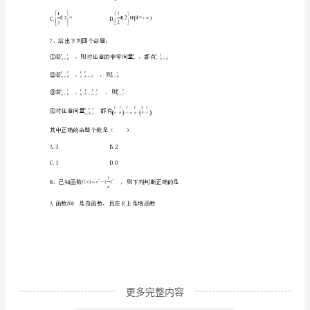
C.D.
达
标
A.﹣4B.4
检
C.2D.﹣2
测
试
xa
数∈R恒成立，则实数的取值范围为（）
题
含
解
析
更多完整内容