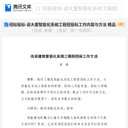
招
招标投标-谈大厦智能化系统工程招投标工作内容与方法 精品
标
招标投标-谈大厦智能化系统工程招投标工作内容与方法 精品
付费
投
1
阅读
收藏
（
来自
：
第一文库网
）
标-
谈
大
厦
智
能
李炜
化