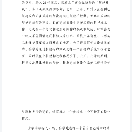
系
统
工
程
招
投
标
工
作
”