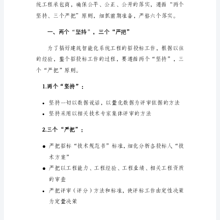
内
容
与
方
法
精
品
浅
谈
建
筑