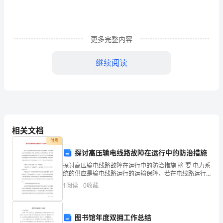
智
能
化
更多完整内容
系
继续阅读
统
工
程
模式。
招
相关文档
投
付费
探讨高压输电线路故障在运行中的防治措施
标
探讨高压输电线路故障在运行中的防治措施 摘 要 电力系
统的供应是输电线路运行的运输保障，若在电线路运行
工
中其高压输电出了故障，会阻碍电力系统的整体运行，
1
阅读
0
收藏
所以只有高压输电线路在运行时能维持稳定性，才
作
“”
方
图书馆年度双拥工作总结