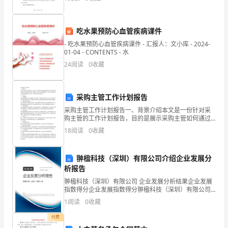
成一致意见，特订立本合同。以下为具体条款：第一章
系
●
统
吃水果预防心血管疾病课件
的审查
工
- 吃水果预防心血管疾病课件 - 汇报人：文小库 - 2024-
01-04 - CONTENTS - 水
●
程
24
阅读
0
收藏
为定量决策
招
采购主管工作计划报告
投
采购主管工作计划报告一、背景介绍本文是一份针对采
标
购主管的工作计划报告，目的是展示采购主管如何通过
有效的计划实现采购部门的目标和增加企业的盈利。采
18
阅读
0
收藏
工
购部门在企业中占有非常重要的地位，其工作涉及到企
业的成本
作
翀楹科技（深圳）有限公司介绍企业发展分
析报告
方
翀楹科技（深圳）有限公司 企业发展分析结果企业发展
法，
指数得分企业发展指数得分翀楹科技（深圳）有限公司
综合得分说明：企业发展指数根据企业规模、企业创
1
阅读
0
收藏
从
新、企业风险、企业活力四个维度对企业发展情况进行
评价。
付费
智