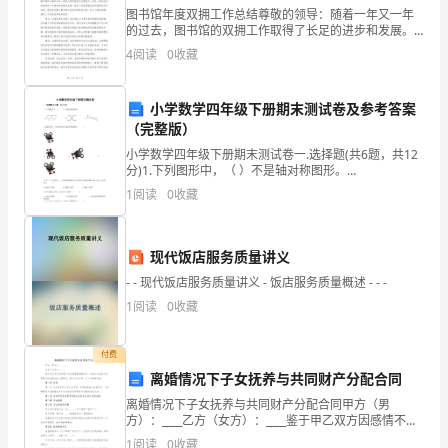
法
图书馆年度双拥工作总结尊敬的领导：随着一年又一年
的过去，图书馆的双拥工作取得了长足的进步和发展。
李
在过去的一年里，我们以服务人民、服务军队、服务社
4
阅读
0
收藏
会为宗旨，注重建设和发展图书馆的双拥工作，取得了
一系列重
炜
小学数学四年级下册期末测试卷及参考答案
“”
个严把原则。
摘
（完整版）
要：
小学数学四年级下册期末测试卷一.选择题(共6题，共12
分)1.下列图形中，（ ）不是轴对称图形。
“”
1.两个坚持：
探
INCLUDEPICTURE \d "C:\\Users\\09\\AppData\\Local\
1
阅读
0
收藏
讨
●
了
现代饭店服务质量讲义
●
- - 现代饭店服务质量讲义 - 饭店服务质量概述 - - -
建
1
阅读
0
收藏
筑
2.三个“严把”：
付费
智
离婚情况下子女抚养与共同财产分配合同
能
●
离婚情况下子女抚养与共同财产分配合同甲方（男
方）：____乙方（女方）：____鉴于甲乙双方因感情不合
化
自愿解除婚姻关系，并就子女抚养及共同财产的分配达
术方案
”
1
阅读
0
收藏