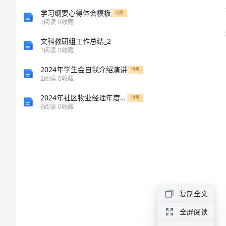
方
学习纲要心得体会模板
付费
3
阅读
0
收藏
案
文科教研组工作总结_2
1
阅读
0
收藏
2023
2024年学生会自我介绍演讲
付费
年
2
阅读
0
收藏
教
2024年社区物业经理年度个人总结
付费
6
阅读
0
收藏
职
工
迎
元
旦
复制全文
活
全屏阅读
动