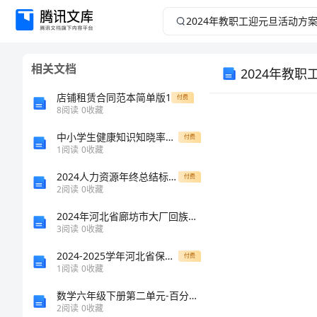
2024
年
相关文档
2024年教
教
店铺租赁合同范本简单版1
付费
职
8
阅读
0
收藏
工
中小学生健康知识知晓率和健康行为形成率问卷与答案
付费
1
阅读
0
收藏
迎
2024人力资源年终总结标准样本（7篇）
付费
2
阅读
0
收藏
元
2024年河北省廊坊市大厂回族自治县机械员考试题库精品【典优】
3
阅读
0
收藏
旦
2024-2025学年河北省保定市重点初中高一生物上册期末检测试题含解析
付费
活
1
阅读
0
收藏
精神
数学六年级下册第二单元-百分数(二)-测试卷一套附答案【精品】
动
2
阅读
0
收藏