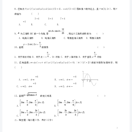
新
人
教
x
A
版
山
东
省
淄
博
市