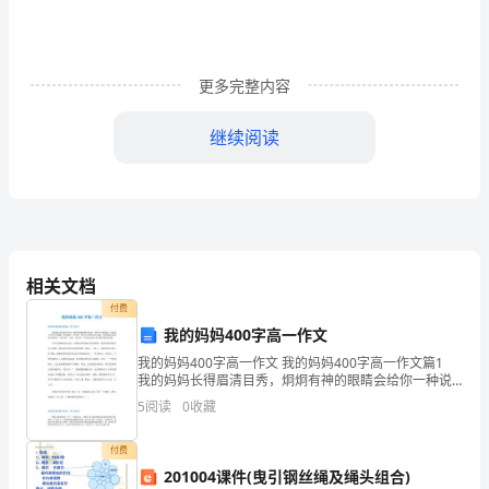
高
青
更多完整内容
一
继续阅读
中
高
一
数
相关文档
C．y=－sin||D．y=－|sin|
xx
学
付费
12
我的妈妈400字高一作文
我的妈妈400字高一作文 我的妈妈400字高一作文篇1
月
我的妈妈长得眉清目秀，炯炯有神的眼睛会给你一种说
不出的温暖。妈妈的手不是非常细腻，因为她是一名老
月
5
阅读
0
收藏
师，每天总是和粉笔打交道。妈妈说起话来更是和颜
的值为()
考
付费
3π4
5π4
7π4
201004课件(曳引钢丝绳及绳头组合)
π4
试