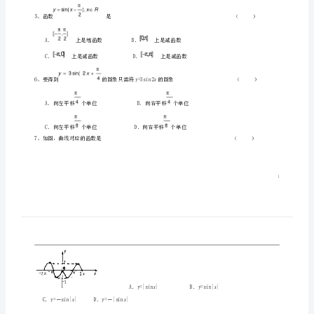
高
一
数
学
12
月
月
考
试
题