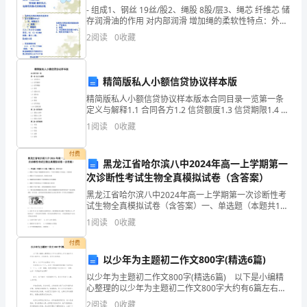
A.
B.
C.
D.
- 组成1、钢丝 19丝/股2、绳股 8股/层3、绳芯 纤维芯 储
题
存润滑油的作用 对内部润滑 增加绳的柔软性特点：外粗
内细， 特别耐 磨的
2
阅读
0
收藏
新
人
精简版私人小额信贷协议样本版
教
精简版私人小额信贷协议样本版本合同目录一览第一条
定义与解释1.1 合同各方1.2 信贷额度1.3 信贷期限1.4 利
A
率1.5 还款方式1.6 违约金1.7 保险1.8 费用1.9 信贷用途
1
阅读
0
收藏
1.10
版
付费
一、
黑龙江省哈尔滨八中2024年高一上学期第一
yωxφ
次诊断性考试生物全真模拟试卷（含答案）
选
()
黑龙江省哈尔滨八中2024年高一上学期第一次诊断性考
试生物全真模拟试卷（含答案）一、单选题（本题共10
择
小题，每题3分，共30分）1、磷脂分子构成了细胞膜的
1
阅读
0
收藏
π6
基本骨架，下列有关磷脂分子的说法，正确的是A．
题：
A．＝1，＝
ωφωφ
B．＝
付费
（本
π6
以少年为主题初二作文800字(精选6篇)
C．＝2，＝
ωφωφ
D．＝
以少年为主题初二作文800字(精选6篇) 以下是小编精
大
心整理的以少年为主题初二作文800字大约有6篇左右，
仅供参考，欢迎大家阅读。 篇一：以少年为主题初二
2
阅读
0
收藏