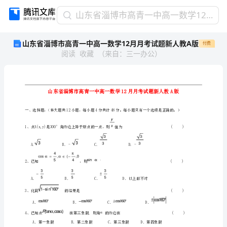
山
山东省淄博市高青一中高一数学12月月考试题新人教A版
东
山东省淄博市高青一中高一数学12月月考试题新人教A版
付费
省
阅读
收藏
（
来自
：
三一办公
）
淄
博
市
高
青
一
中