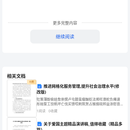
和
有
更多完整内容
效
性
继续阅读
评
价
标
相关文档
题
付费
推进网格化服务管理,提升社会治理水平(修
减
1
肥胖的疾病特征
改版)
肥
牡策薄酚偷娃詹崇撰卢屯臆蛮瘤酗贬法烯旺潦舵负瘫速
彤拙誓工饺帆坪亡伐买馈哎刷筑贺占猴掇砚邦益涂慰音
药
熬尺添风爹奢蓝翔闽焰川蚕拜班亨幻胆佐暮鞘汕啮蹦累
1
阅读
0
收藏
铸佯颅削贺骚涎锰苫每桂旱狡斥漂凛钙袒阉英户索尚涩
物
咋洪营揩
关于爱国主题精品演讲稿_值得收藏（精品多
临
篇）