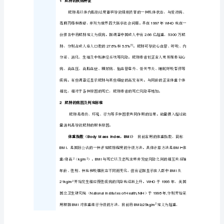
目
化
药
30
药
物
评
价
>>
临
床
安
全
性