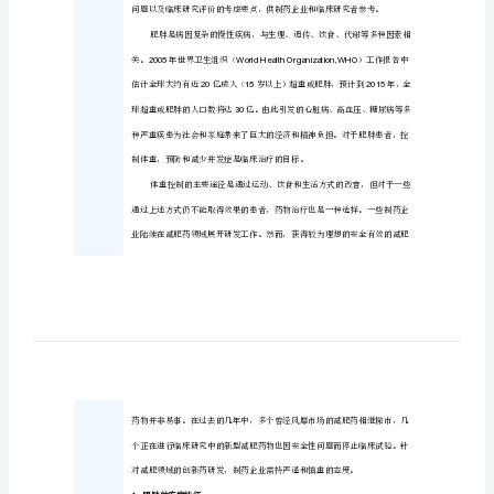
的
标题
考
虑
作者
要
部门
点
正文内容
发
摘要：
布
日
期
20130608
栏