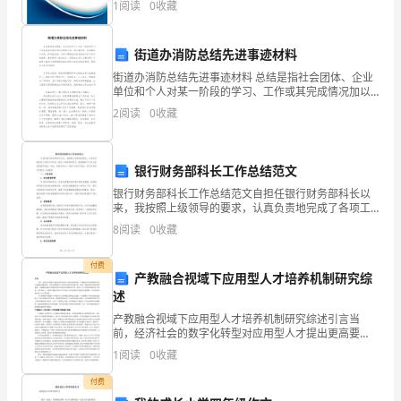
化
1
阅读
0
收藏
险、企业活力四个维度对企业发展情况进行评价。该企
业的
药
街道办消防总结先进事迹材料
临
2
街道办消防总结先进事迹材料 总结是指社会团体、企业
床
单位和个人对某一阶段的学习、工作或其完成情况加以
回顾和分析，得出教训和一些规律性认识的一种书面材
2
阅读
0
收藏
料，它可以帮助我们有寻找学习和工作中的规律，是时
一
部
银行财务部科长工作总结范文
内
银行财务部科长工作总结范文自担任银行财务部科长以
来，我按照上级领导的要求，认真负责地完成了各项工
分
作任务。经过一段时间的努力，我深感到了工作上的成
8
阅读
0
收藏
就感和收获。在此，我将对过去一年的工作进行总结，
泌
并对未来
付费
产教融合视域下应用型人才培养机制研究综
药
述
物
产教融合视域下应用型人才培养机制研究综述引言当
前，经济社会的数字化转型对应用型人才提出更高要
审
求，产教融合作为连接教育链与产业链的关键纽带，其
1
阅读
0
收藏
在高等教育人才培养中的作用日益凸显。然而，现有研
评
究在理论体系
付费