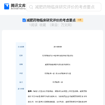
减
减肥药物临床研究评价的考虑要点
肥
减肥药物临床研究评价的考虑要点
付费
药
1
阅读
收藏
（
来自
：
万文网
）
物
临
床
研
究
发布日期
评
价
>>
栏目