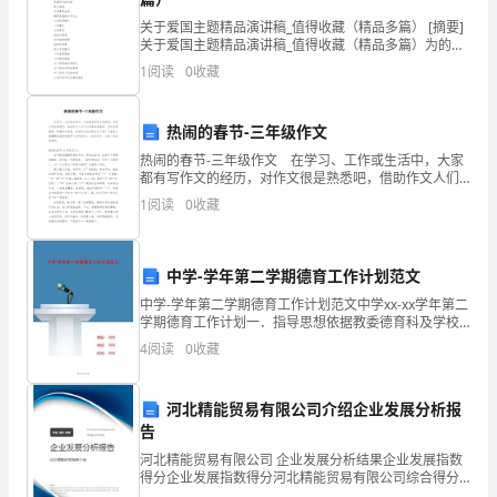
床
关于爱国主题精品演讲稿_值得收藏（精品多篇） [摘要]
关于爱国主题精品演讲稿_值得收藏（精品多篇）为的会
员投稿推荐，但愿对你的学习工作带来帮助。关于爱国
研
1
阅读
0
收藏
主题优秀演讲稿_值得收藏 篇一
究
热闹的春节-三年级作文
评
热闹的春节-三年级作文 在学习、工作或生活中，大家
都有写作文的经历，对作文很是熟悉吧，借助作文人们
价
可以反映客观事物、表达思想感情、传递知识信息。你
1
阅读
0
收藏
写作文时总是无从下笔？下面是小编整理的热闹的春节-
的
三
2
肥胖的病因及判定标准
考
中学-学年第二学期德育工作计划范文
虑
中学-学年第二学期德育工作计划范文中学xx-xx学年第二
学期德育工作计划一．指导思想依据教委德育科及学校
要
工作计划，制订德育处工作计划二．重点工作1. 研制各
量消耗是导致肥胖的根本原因。
4
阅读
0
收藏
年级德育工作流程，以学生需要为导向，构建学
点
河北精能贸易有限公司介绍企业发展分析报
作
告
者
河北精能贸易有限公司 企业发展分析结果企业发展指数
得分企业发展指数得分河北精能贸易有限公司综合得分
/kg/mBMI
22
说明：企业发展指数根据企业规模、企业创新、企业风