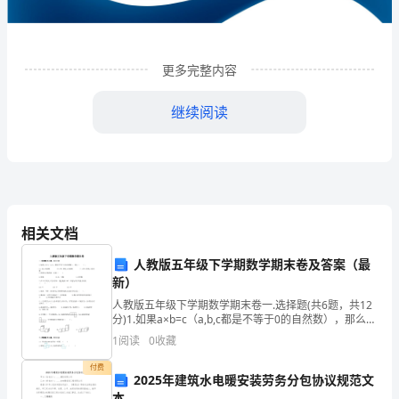
技
有
限
更多完整内容
公
继续阅读
司
企
业
发
相关文档
展
人教版五年级下学期数学期末卷及答案（最
新）
分
1
企业发展分析结果
人教版五年级下学期数学期末卷一.选择题(共6题，共12
析
分)1.如果a×b=c（a,b,c都是不等于0的自然数），那么（
）。A.a是b的倍数 B.b和c都是a的倍数 C.a和b都是
1
阅读
0
收藏
结
1.1
企业发展指数得分
付费
果
2025年建筑水电暖安装劳务分包协议规范文
本