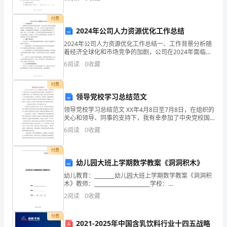
资质
空
等、自愿、公平、诚实信用的原则基础上，就甲方
数
产品服务
付费
程设
得
2024年公司人力资源优化工作总结
2024年公司人力资源优化工作总结一、工作背景分析随
分
着经济全球化和市场竞争的加剧，公司在2024年面临了
1.3
发展历程
越来越复杂的人力资源管理挑战。在这一年，公司经历
漳
6
阅读
0
收藏
了快速扩张和组织结构调整，员工数量和多样性不断增
州
付费
领导党校学习总结范文
市
2
领导党校学习总结范文 XX年4月8日至7月8日，在组织的
梓
关心和领导、同事的支持下，我有幸参加了中央党校国
家质检总局分校第14期党校班的学习。在南戴河培训中
6
阅读
0
收藏
豪
心90个紧张难忘的日日夜夜，通过认真
网
付费
幼儿园大班上学期数学教案《洞洞积木》
络
幼儿教育：________幼儿园大班上学期数学教案《洞洞积
木》教师：______________________学校：
科
______________________日期：______年_____月___
2
阅读
0
收藏
技
付费
有
2021-2025年中国含乳饮料行业十四五战略