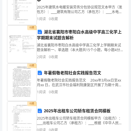
企
2025年建筑水电暖安装劳务分包协议规范文本甲方（发
包方）：____建筑有限公司乙方（承包方）：____水电暖
业
漳州市梓豪网络科技有限公司综合得分
安装工程有限公司根据《中华人民共和国合同法》、
1
阅读
0
收藏
《建筑法》等相关法律法规的规定，甲乙双方在平
发
付费
湖北省襄阳市枣阳白水高级中学高三化学上
展
学期期末试题含解析
指
湖北省襄阳市枣阳白水高级中学高三化学上学期期末试
题含解析一、单选题（本大题共15个小题，每小题4分。
数
在每小题给出的四个选项中，只有一项符合题目要求，
2
阅读
0
收藏
共60分。）1. a、b、c、d、e五种物质均含有一
得
付费
年暑假敬老院社会实践报告范文
分
年暑假敬老院社会实践报告范文 20xx年3月xx日至xx
月xx 日，在武汉市社会福利院康复区开展了为期十周的
企
社会实践活动。 我们选择武汉市社会福利院，主要有
1
阅读
0
收藏
两个原因：一是以前作义工时，我与这群
业
1.2
企业画像
付费
发
2025年出租车公司轿车租赁合同模板
展
类别
2025年出租车公司轿车租赁合同模板甲方（出租方）：
____出租车公司乙方（承租方）：____根据《中华人民共
空
行业
指
和国合同法》及相关法律法规的规定，甲乙双方在平
0
阅读
0
收藏