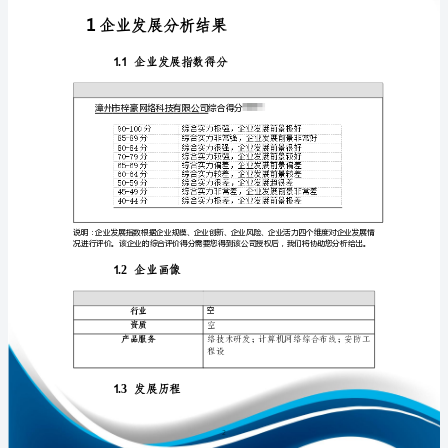
分
析
报
告
免责声明:
漳
如需引用或合作，请与我方联系:
州
市
梓
豪
网
络
1
科