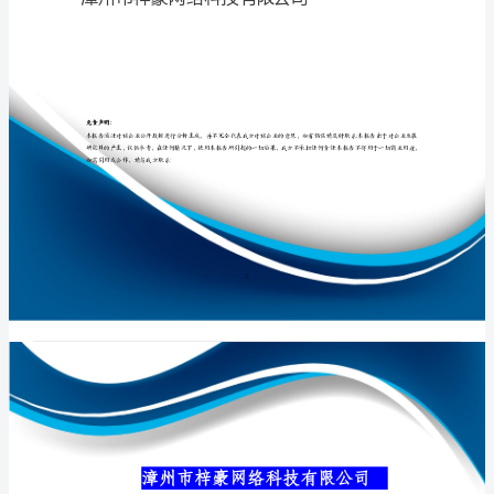
限
公
司
专业品质权威
介
绍
企
业
发
展