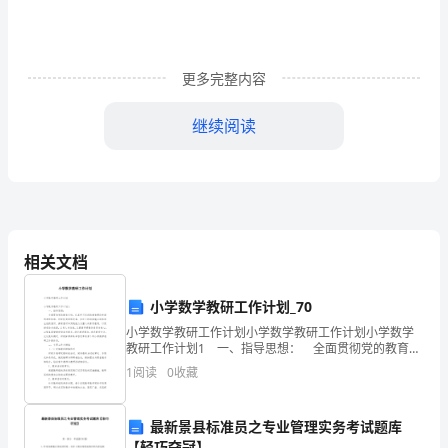
与
ISO
4427：
更多完整内容
1996
继续阅读
的
前言
主
要
ISO44271996
本
差
相关文档
异
PE42
小学数学教研工作计划_70
为：
2.
小学数学教研工作计划小学数学教研工作计划小学数学
1．
教研工作计划1 一、指导思想： 全面贯彻党的教育方
针，认真学习先进的教育理论和新的课程标准，积极投
1
阅读
0
收藏
本
身课程改革，坚定不移地实施以培养学生创新意
4""
．增加了检验规则一章；
标
最新景县标准员之专业管理实务考试题库
GBT136631992
【轻巧夺冠】