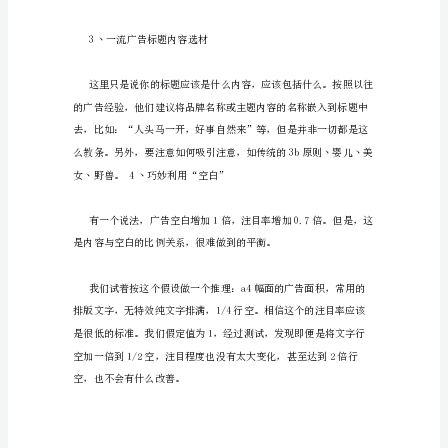
样
打
广
告
吸
引
优秀广告的特质是什么。
客
户
2丶一流广告标题如何设置?
这
些
如
果
不