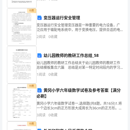
晰的做出审查与评价，我班特在此向校、院领导对本班
在学习及
原
付费
变压器运行安全管理
因
变压器运行安全管理变压器是一种重要的电力设备，广
吗?
空，也不会有什么改善。
泛应用于输配电系统中，用于变换电压，提供合适的电
压供应给用户。变压器的正常运行对于电力系统的稳定
2
阅读
0
收藏
广
运行和电能的正常供应至关重要。然而，由于各种原
因，变压器
告
幼儿园教师的教研工作总结_58
失
幼儿园教师的教研工作总结关于幼儿园教师的教研工作
总结模板集合六篇 总结是对某一特定时间段内的学习
败
和工作生活等表现情况加以回顾和分析的一种书面材
1
阅读
0
收藏
料，它可以明确下一步的工作方向，少走弯路，少犯错
的
误，提
付费
原
黄冈小学六年级数学试卷及参考答案【满分
必刷】
因
黄冈小学六年级数学试卷一.选择题(共8题，共16分)1.将
一个边长3cm的正方形放大成周长为36cm的正方形。实
很
际是按（ ）的比放大的。 A.1∶3 B.12∶1
3
阅读
0
收藏
复
付费