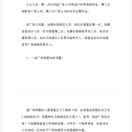
理
宣
传
语
1丶你分析过广告失败的原因吗?
微
商
微
商
如
何
的。
宣
传
怎