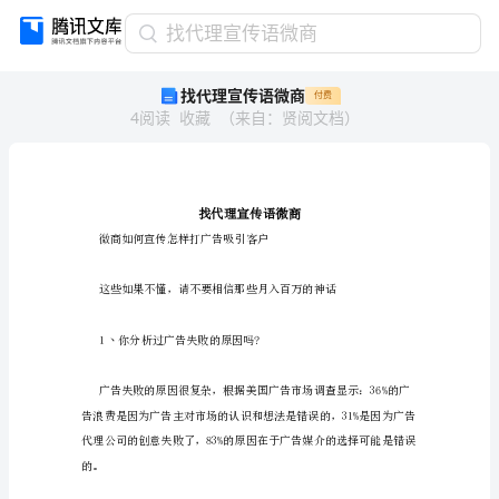
找
找代理宣传语微商
代
找代理宣传语微商
付费
理
4
阅读
收藏
（
来自
：
贤阅文档
）
宣
传
语
微
商
找
微商如何宣传怎样打广告吸引客户
代