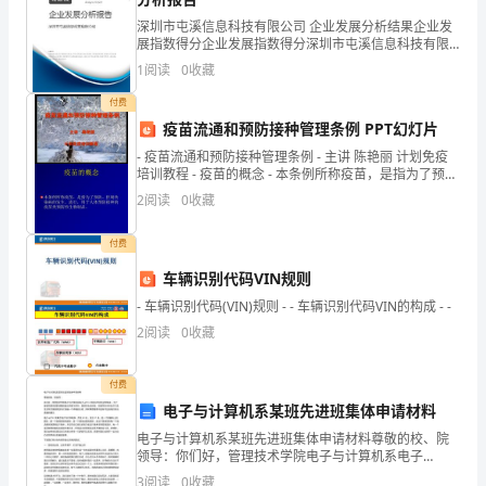
神
深圳市屯溪信息科技有限公司 企业发展分析结果企业发
展指数得分企业发展指数得分深圳市屯溪信息科技有限
话
公司综合得分说明：企业发展指数根据企业规模、企业
1
阅读
0
收藏
创新、企业风险、企业活力四个维度对企业发展情况进
行评
1
付费
疫苗流通和预防接种管理条例 PPT幻灯片
丶
- 疫苗流通和预防接种管理条例 - 主讲 陈艳丽 计划免疫
你
培训教程 - 疫苗的概念 - 本条例所称疫苗，是指为了预
女丶野兽。4丶巧妙利用“空白”
防、
2
阅读
0
收藏
分
付费
析
车辆识别代码VIN规则
过
- 车辆识别代码(VIN)规则 - - 车辆识别代码VIN的构成 - -
广
2
阅读
0
收藏
告
付费
失
电子与计算机系某班先进班集体申请材料
败
电子与计算机系某班先进班集体申请材料尊敬的校、院
领导：你们好，管理技术学院电子与计算机系电子
q0731班提出申请先进班集体，为了使领导更简易更清
的
3
阅读
0
收藏