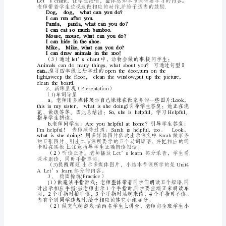
五
才能。
三、教学重、难点分析
年
级
“Ican……"进展表述。
上
四、教具准备：
册
2、准备录音机及磁带。
Unit4
A
物。
Let’s
五、教学方法：
learn
教
案
一、
教