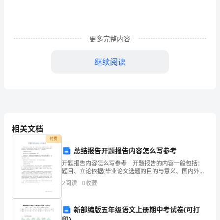
材
分
析：
更多完整内容
本
继续阅读
单
运用才能。
元
六、教学过程:
1、热身（Warm-up)
教
学
youagain!Howaretoday?
相关文档
付费
重
总结报告开题报告内容怎么写参考
点
开题报告内容怎么写参考 开题报告的内容一般包括：
Dog，dog，whatcanyoudo?
题目、立论依据(毕业论文选题的目的与意义、国内外研
是
Icanrunafteryou.
究现状)、研究方案(研究目标、研究内容、研究方法、研
2
阅读
0
收藏
究过程、拟解决的关键问题及创新点)、条件分析(仪
有
Icaneatsomuchbamboo.
新部编版五年级语文上册期中考试卷(可打
关
印)