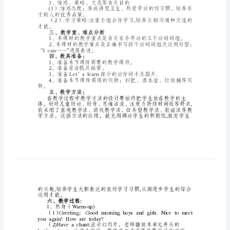
Unit4Whatcanyoudo
A
Let’s
learn
二、教学目的：
1、才能目的：
教
thebedroom.Icancookthemeals.
案
2、知识目的：
PEP
小
学
3、
英
语
于助人的优秀品质。