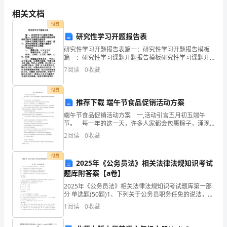
方
相关文档
付费
案
研究性学习开题报告表
在
研究性学习开题报告表篇一：研究性学习开题报告模板
篇一：研究性学习课题开题报告模板研究性学习课题开
“重
题报告究性学习课题开题报告（案例）篇二：高中研究
7
阅读
0
收藏
心力。
性学习课题开题报告高中研究性学习课题开题报告一．
阳”
课题名
付费
主
推荐下载 端午节食品促销活动方案
题
端午节食品促销活动方案 一,活动引言五月初五端午
节。 每一年的这一天，许多人家都会包裹粽子，涌现
许多不同味道不同种类的粽子。 关于端午节的由来，
活
2
阅读
0
收藏
其实向来都说法不一。 有些人都将它视为是纪
动
付费
2025年《公务员法》相关法律法规知识考试
实
题库附答案【a卷】
施
2025年《公务员法》相关法律法规知识考试题库第一部
分 单选题(50题)1、下列关于公务员职务任免的说法，正
确的是?A: 公务员职务任免无需经过任免机关批准B: 公务
方
1
阅读
0
收藏
员职务任免必须采用公开选
案