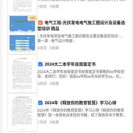
题
工作的重点来转。召开防溺水主题会议，加强对教师的
1
阅读
0
收藏
教育，提高教师的安全意识。同时，对校园和周边水域
和
进行一次
付费
目
电气工程-光伏发电电气施工图设计及设备选
型培训 精品
的：
- 光伏发电项目电气施工图识图及主要设备选型培训 - -
弘
第一章 - 电气设计依据 -
4
阅读
0
收藏
扬
传
2024大二本学年自我鉴定书
统
2024大二本学年自我鉴定书自我鉴定书尊敬的xx学校领
导、老师们：您好！我是xx学院xx专业的学生xx。在
此，我将对我在2024年大二本学年的学习和生活进行自
文
3
阅读
0
收藏
我鉴定。学习方面，本学年我注重加强自己的学
化，
2024年《释放你的教育智慧》学习心得
推
2024年《释放你的教育智慧》学习心得《释放你的教育
广
智慧》是一本很有启发性的书籍，给了我很多关于教育
的新思维和新观点。在读完这本书之后，我深深地感受
1
阅读
0
收藏
重
到了教育的重要性和改革的迫切性。我学到了很多新知
识和