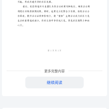
方
案
关
节之际，为庆祝活动增添节日氛围。
于
“重
阳”
主
题
更多完整内容
活
继续阅读
动
实
实施，形成共建共享的社区氛围。
施