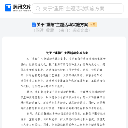
关
关于“重阳”主题活动实施方案
于
关于“重阳”主题活动实施方案
付费
“重
1
阅读
收藏
（
来自
：
尚阅文库
）
阳”
主
题
活
动
实
施