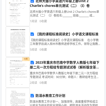
北师大版小学英语六年级上册Unit 2
Charlie’s chores单元测试（二）（I）卷
中，
北师大版小学英语六年级上册Unit 2 Charlie’s chores单
首
元测试（二）（I）卷姓名:________ 班级:________ 成
绩:________小朋友，带上
1
阅读
0
收藏
先
我
【我的课程标准阅读史】小学语文课程标准
们
【我的课程标准阅读史】小学语文课程标准 在小学教
三年数学后调入邳州市教师进修学校工作，领导让我教
将
小学语文教材教法。对于我来说，小学语文教材教法很
5
阅读
0
收藏
难教，一是我不喜欢语文，二是我没有上过一节
确
付费
2023年重庆市巴南中学数学人教版七年级下
立
册二元一次方程组专题测试试卷（解析版含答
案）
活
重庆市巴南中学数学人教版七年级下册二元一次方程组
专题测试 考试时间：90分钟；命题人：教研组考生注
动
意：1、本卷分第I卷（选择题）和第Ⅱ卷（非选择题）两
2
阅读
0
收藏
部分，满分100分，考试时间90分钟2、答卷前，考
的
防溺水教育工作计划
主
防溺水教育工作计划一、加强领导，高度重视学校成立
以校长为组长的安全领导小组，把防溺水活动作为学校