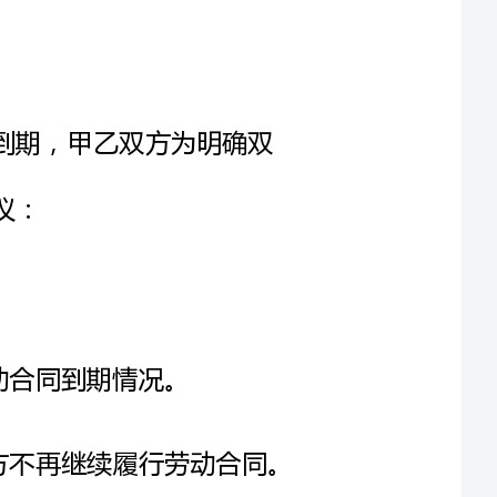
鉴于甲方与我公司之间的劳动合同即将到期，甲乙双方为明确双
甲乙双方同意，劳动合同到期后，甲方不再继续履行劳动合同。
方应在劳动合同到期前天向乙方提出辞职申请。
甲方辞职申请应采用书面形式，注明辞职原因、辞职日期等相关