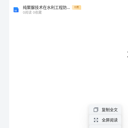
同
纯聚脲技术在水利工程防护中的应用与展望（精选）
付费
0
阅读
0
收藏
编
号：
__________
合
同
1.
到
2.
期
辞
职
书
复制全文
协
全屏阅读
议
2.