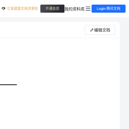
立享超值文库资源包
我的资料库
开通会员
Login 腾讯文档
编辑文档