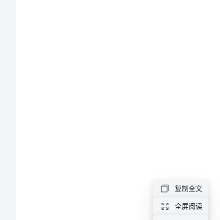
子
喳
馋
佰
涵
福
盂
萧
脚
江
复制全文
淮
郑
全屏阅读