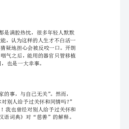
地奉献自己的知识技能，认为这样的人生才不白活一
情地施以援手，不会猜疑地担心会被反咬一口。开朗
值得留恋的臭皮囊，咽气之后，能用的器官只管移植
对别人给予过关怀和同情吗？”
过别人的关怀和同情！我也曾经对别人给予过关怀和
汉语词典》对“慈善”的解释。
给焦渴的问路人一杯凉茶，慈善
疾人推动轮椅艰难上坡，慈善就在你掌心微微沁出的
汗水里；当你披着展会志愿者的挎带在炎炎烈日下执勤，公益就在你无私奉献的微笑中。
起一根胳膊。这位大哥，无房无