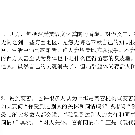
无闻地到一些穷困地区，无怨无悔
回。生活中遇到落难者，路人会热
的西方人甚至认为身体也不是什么
他人，虽然自己的灵魂消失了，但局部躯体尚存活人间，也是一大幸事。
2、说到慈善，也许很多人认为“那是慈善机构或慈善家的事，与自己无关”。然而，
如果要问“你受到过别人的关怀和同情吗？”或者问“你
恐怕绝大多数人都会说：“我受到
同情！”其实，“对人关怀，富有同情心”正是《现代
3、公益并不遥远，慈善就在你我的一念之间。当你递
就在你殷殷的双手上；当你帮着残
4、好大哥。有位大哥，穿得很破。捐款箱前，只能抬