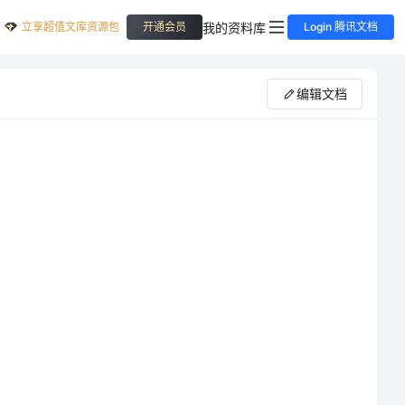
立享超值文库资源包
我的资料库
开通会员
Login 腾讯文档
编辑文档
都是满腔热忱，很多年轻人默默