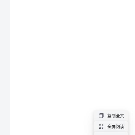
陆
战
队
观
后
感
超
能
陆
则。
战
队
复制全文
观
全屏阅读
后