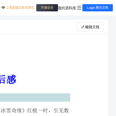
立享超值文库资源包
我的资料库
开通会员
Login 腾讯文档
编辑文档
陆战队》的感悟去年，《冰雪奇缘》红极一时，引无数
去年，《冰雪奇缘》红极一时，引无数影迷竞折腰。今年，《超能陆战队》