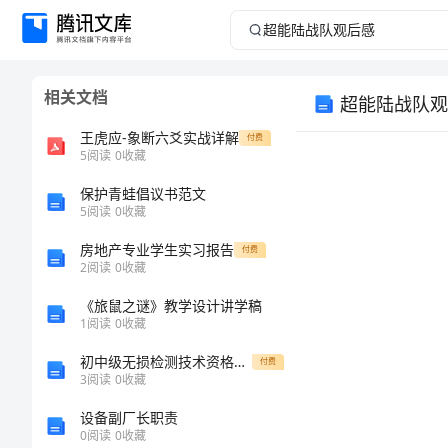
超
能
相关文档
超能陆战队观
陆
王虎应-象断六爻实战详解
付费
战
5
阅读
0
收藏
保护青蛙倡议书范文
队
5
阅读
0
收藏
观
房地产专业学生实习报告
付费
2
阅读
0
收藏
后
《旅鼠之谜》教学设计讲学稿
1
阅读
0
收藏
感
初中级无损检测技术资格人员涡流检测考题汇编
付费
超
3
阅读
0
收藏
能
设备副厂长职责
0
阅读
0
收藏