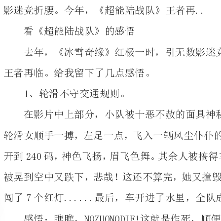
王者再临。给我留下了几点感悟。
1、轮滑不守交通规则。
轮滑女顺手一搏，左足
闯了7个红灯......最后，车开进了水里，全队成了“落汤鸡”。
感悟：瞧瞧，NOZUON
2、爱女儿爱进监狱
影片最后，面具神秘
下，开启了吞噬门，吞
他被关进了监狱。说实话，应该问斩。