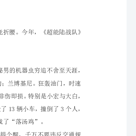
在影片中上部分，小队被十恶不赦的面具神秘男的机器虫穷追不舍至天涯，
一点，飞入一辆风尘仆仆的；兰博基尼。狂轰油门，时速
开到240码，神色飞扬，眉飞色舞。其余人被搞得非伤即损。特别是小宏与大白，
被晃到空中又跌下，悲哉！这还不算完，她又撞毁了13辆小车，撞倒了3个人，
ODIE!这就是作死，顺便提个醒，千万不要违反交通规
男的女儿被格利误打误撞害死了，他龙颜大怒，一气之
了大约几千人，政府损失大约三亿左右，城市文明差点毁
于一旦，若不是超能陆战队舍命救活了他女儿，不知人类能否活到几时。最后，