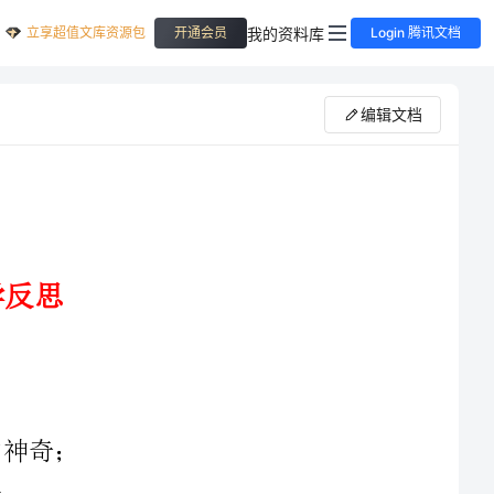
立享超值文库资源包
我的资料库
开通会员
Login 腾讯文档
编辑文档