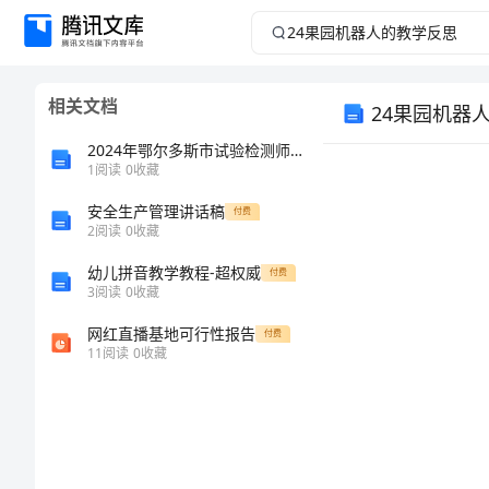
24
果
相关文档
24果园机器
园
2024年鄂尔多斯市试验检测师之交通工程考试题库及答案1套
机
1
阅读
0
收藏
器
安全生产管理讲话稿
付费
2
阅读
0
收藏
人
幼儿拼音教学教程-超权威
付费
3
阅读
0
收藏
的
网红直播基地可行性报告
付费
11
阅读
0
收藏
教
学
反