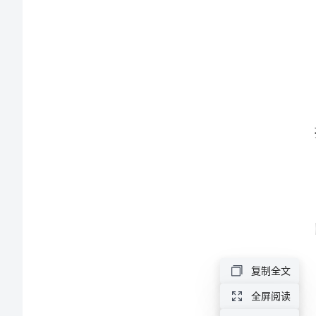
思
24
果
园
机
器
人
的
教
学
反
复制全文
思
全屏阅读