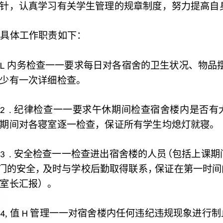
一、宿舍管理员职责
具体工作职责如下：
L
况至少有一次详细检查。