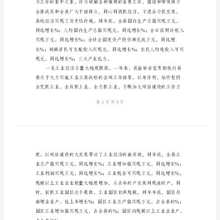
与
机
关
司
机
个
跃升
人
工
作