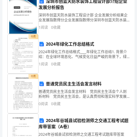
总
深圳市创蓝天防水装饰工程设计部介绍企业
发展分析报告
结
深圳市创蓝天防水装饰工程设计部 企业发展分析结果企
业发展指数得分企业发展指数得分深圳市创蓝天防水装
范
饰工程设计部综合得分说明：企业发展指数根据企业规
1
阅读
0
收藏
模、企业创新、企业风险、企业活力四个维度对企业发
文
展情
付费
汇
2024年绿化工作总结格式
2024年绿化工作总结格式____年绿化工作总结1. 背景介
编
绍：在全球环境恶化、气候变化日益严峻的背景下，绿
化工作显得尤为重要。自____年以来，我们市委、市政府
机
1
阅读
0
收藏
高度重视绿化工作，制定了全面推进绿化工
关
付费
普通党员民主生活会发言材料
单
普通党员民主生活会发言材料 党员民主生活会个人剖
位
析材料 党员民主生活会，是认真贯彻和落实科学发展
观精神 的会议，也是一次自我检验和锤炼的活动。按
0
阅读
0
收藏
__
照要求，我认真对照自己平时的实际工作及思想动
述
2024年谷城县试验检测师之交通工程考试题
库带答案（A卷）
职
2024年谷城县试验检测师之交通工程考试题库带答案