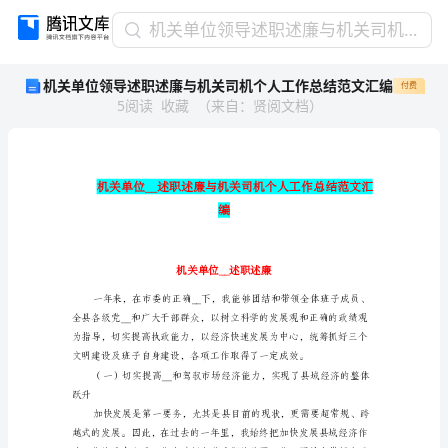
机
机关单位领导述职述廉与机关司机个人工作总结范文汇编
关
机关单位领导述职述廉与机关司机个人工作总结范文汇编
付费
单
5
阅读
收藏
（
来自
：
贤阅文档
）
位
领
导
述
职
述
编
廉