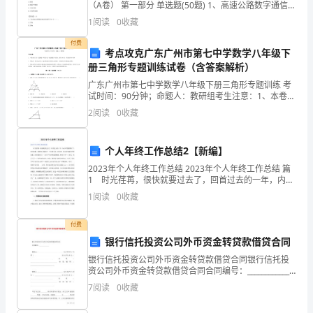
述
（A卷） 第一部分 单选题(50题) 1、高速公路数字通信网
中传输和交换信息的核心设备是（ ）。A.计算机B.数字
1
阅读
0
收藏
廉
交换设备C.编码器D.路由器【
付费
一
考点攻克广东广州市第七中学数学八年级下
册三角形专题训练试卷（含答案解析）
年
广东广州市第七中学数学八年级下册三角形专题训练 考
试时间：90分钟；命题人：教研组考生注意：1、本卷分
来，
第I卷（选择题）和第Ⅱ卷（非选择题）两部分，满分100
2
阅读
0
收藏
分，考试时间90分钟2、答卷前，考生务必用0
在
市
个人年终工作总结2【新编】
2023年个人年终工作总结 2023年个人年终工作总结 篇
委
1 时光荏苒，很快就要过去了，回首过去的一年，内心
不禁感慨万千，时间如梭，转眼间又将跨过一个年度之
1
阅读
0
收藏
的
坎，回首望，虽没有轰轰烈烈的战果，但也算经
正
付费
银行信托投资公司外币资金转贷款借贷合同
确
银行信托投资公司外币资金转贷款借贷合同银行信托投
__
资公司外币资金转贷款借贷合同合同编号：_____________
借款人：__________________________________（以
7
阅读
0
收藏
下，