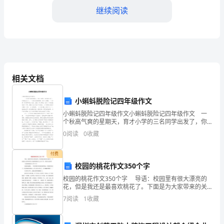
继续阅读
职
述
廉
与
相关文档
机
关
小蝌蚪脱险记四年级作文
小蝌蚪脱险记四年级作文小蝌蚪脱险记四年级作文 一
司
个秋高气爽的星期天，育才小学的三名同学出发了，你
看他们三个，一个身材长得胖胖的，像个小狗熊；一个
0
阅读
0
收藏
机
身穿一件黄茸茸的小毛衫，活像一只小鸭子；还有一个
叽叽
个
付费
校园的桃花作文350个字
人
占全县的%。
校园的桃花作文350个字 导语：校园里有很大漂亮的
花，但是我还是最喜欢桃花了。下面是为大家带来的关
工
于校园的桃花作文350个字，希望大家喜欢！ 1校园的
7
阅读
1
收藏
桃花作文350个字
作