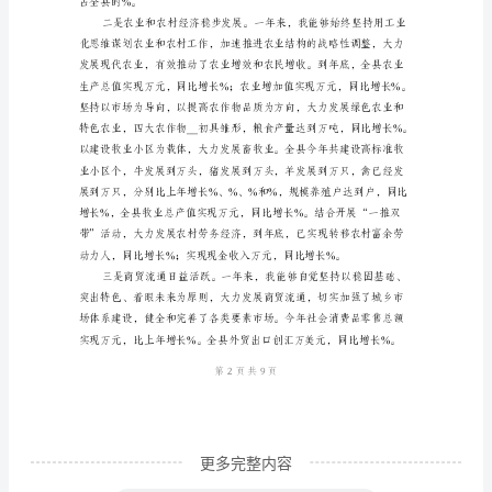
总
结
范
文
汇
现元，同比增长%；三次产业比为。
编
机
关
单
位
__
更多完整内容
述