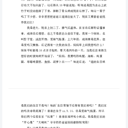
一
大
家
语......
子
作
文
我
的
一
大
家
子
作