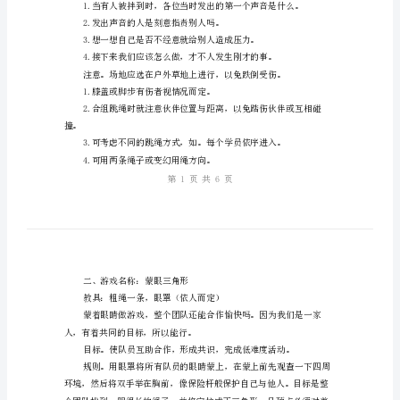
一、游戏名称：趣味跳绳
戏
教具：粗绳一条
团
队
游
反应，为什么呢。
戏
是
作效果。这些问题，你是否想过。
一
个
很
好
的
讨论：
东
西，