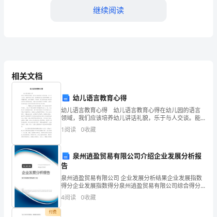
戏，
继续阅读
欢
迎
二、游戏名称：蒙眼三角形
阅
读。
相关文档
一、
幼儿语言教育心得
游
人，有着共同的目标，所以能行。
幼儿语言教育心得 幼儿语言教育心得在幼儿园的语言
戏
领域，我们应该培养幼儿讲话礼貌，乐于与人交谈。能
倾听别人讲话，能清楚表达自己要讲的事情，能听懂普
1
阅读
0
收藏
名
通话。喜欢看图书，听故事。幼儿的语言能力是在语言
运用
称：
泉州逍盈贸易有限公司介绍企业发展分析报
告
趣
泉州逍盈贸易有限公司 企业发展分析结果企业发展指数
味
得分企业发展指数得分泉州逍盈贸易有限公司综合得分
北方，完成时每个人都能握住绳子。
说明：企业发展指数根据企业规模、企业创新、企业风
4
阅读
0
收藏
跳
险、企业活力四个维度对企业发展情况进行评价。该企
讨论：
业的
付费