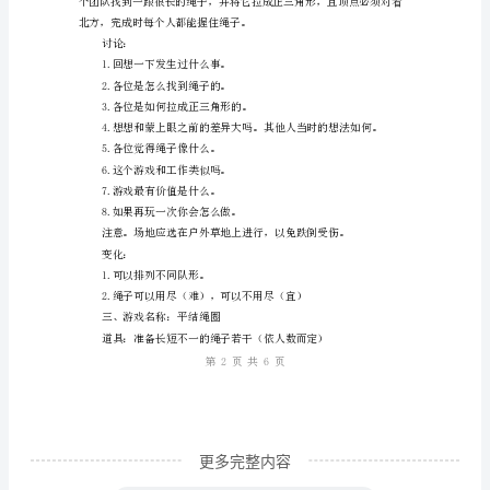
下
面
小
编
1.膝盖或脚步有伤
整
理
撞。
了
室
4.可用两条绳子或
内
互
动
游
更多完整内容