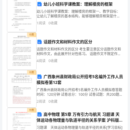
绳
1.回想一下发生过什么事。
幼儿小班科学课教案：理解楼房的框架
教
幼儿小班科学课教案：理解楼房的框架一、教学目标：
2.各位是怎么找到绳子的。
让幼儿了解楼房的基本结构，能够理解楼房框架是什
具：
么。培养幼儿的观察和思维能力，提高幼儿的综合素
1
阅读
0
收藏
3.各位是如何拉成正三角形的。
质。培养幼儿的团队合作和沟通能力，让幼儿在交流中
学习。二、教
粗
付费
绳
话题作文和材料作文的区分
5.各位觉得绳子像什么。
话题作文和材料作文的区分 考生要注意区分话题作文和
一
材料作文，由此展开针对性练习。 话题作文不限定作文
6.这个游戏和工作类似吗。
的立意选材、表达方式和体裁的运用，且题目可自拟，
4
阅读
0
收藏
条
考生能最大限度地施展写作才能，所以，近年来中
7.游戏最有价值是什么。
大
付费
广西象州县财政局公开招考5名编外工作人员
8.如果再玩一次你会怎么做。
家
模拟卷第12套
广西象州县财政局公开招考5名编外工作人员模拟卷答题
都
时间：120分钟 试卷总分：100分 试卷试题：共200题姓
变化：
名：_______________ 学号：_______________
2
阅读
0
收藏
跳
1.可以排列不同队形。
付费
过
高中物理 第5章 万有引力与航天 习题课 天
体运动各物理量与轨道半径的关系学案 沪科版必
绳
修2-沪科版高一必修2物理学案
习题课 天体运动各物理量与轨道半径的关系[学习目标]
三、游戏名称：平结绳圈