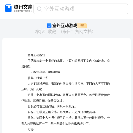
室
室外互动游戏
外
室外互动游戏
付费
互
2
阅读
收藏
（
来自
：
贤阅文档
）
动
游
戏
室
外
室外互动游戏
互
动
迎阅读。
游