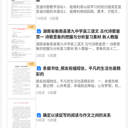
范
变速问题教学目标1、 能够利用以前学习的知识理清变速
文
变道问题的关键点2、 能够利用线段图、算术、方程方法
解决变速变道等综合行程题.3、 变速变道问题的关键是
是
19
阅读
0
收藏
如何处理“变”知识精讲变速变道问题属于行程中
付费
进
湖南省衡南县第九中学高三语文 古代诗歌鉴
赏一 诗歌意象的把握与分析复习素材 新人教版
步
湖南省衡南县第九中学高三语文 古代诗歌鉴赏一 诗歌意
作
象的把握与分析复习素材 新人教版一 。意象的含义二．
常见的意象及其寓意（见学海导航资料）三．高考设题
2
阅读
0
收藏
类型（一）问物象特点及寓意例1．昭君怨 梅花 郑
文
付费
条据书信_朋友祝福短信，平凡的生活也是精
分
彩的
数
朋友祝福短信，平凡的生活也是精彩的 一、亲爱的朋
友，要记得：心存希望，幸福就会降临；心存梦想，机
的
会就会来临；心存善良，美丽就会绽放；心存感恩，朋
2
阅读
0
收藏
友就会长久；心存真诚，快乐就会常伴。愿你幸福！
一
二
个
确定以读促写的阅读与作文之间的关系
重
5
阅读
0
收藏