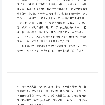
作文题目：我们的节日
文
我
等，假如需要用“××”代替。
们
的
节
日
—
中
秋
xx