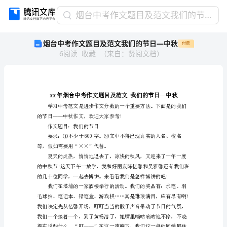
烟
烟台中考作文题目及范文我们的节日—中秋
台
烟台中考作文题目及范文我们的节日—中秋
付费
中
6
阅读
收藏
（
来自
：
贤阅文档
）
考
作
文
题
目
及
的节日——中秋作文，欢迎大家参考!
范