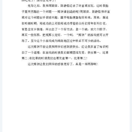
年
烟
台
中
考
作
文
题
目
及
范
文
我