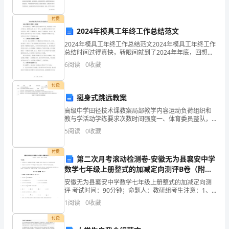
要
方
付费
2024年模具工年终工作总结范文
法。
2024年模具工年终工作总结范文2024年模具工年终工作
总结时间过得真快，转眼间就到了2024年年底，回想起
下
这一年的工作经历，我感慨良多。在这一年中，我以模
6
阅读
0
收藏
具工的身份参与了许多项目，积累了丰富的经验，
面
付费
是
挺身式跳远教案
的
高级中学田径技术课教案局部教学内容运动负荷组织和
教与学活动学练要求次数时间强度一、体育委员整队，
我
汇组织形式：快、齐、静，报班级人数。t t t t t t t t tt精
5
阅读
0
收藏
神饱满二、师生问好，宣布本t
们
付费
第二次月考滚动检测卷-安徽无为县襄安中学
的
数学七年级上册整式的加减定向测评B卷（附答
案详解）
节
安徽无为县襄安中学数学七年级上册整式的加减定向测
评 考试时间：90分钟；命题人：教研组考生注意：1、
日
本卷分第I卷（选择题）和第Ⅱ卷（非选择题）两部分，满
1
阅读
0
收藏
分100分，考试时间90分钟2、答卷前，考生务必
——
付费