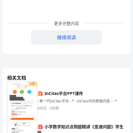
们
的
更多完整内容
节
继续阅读
日
—
中
秋
相关文档
付费
西吃完了，活动也完毕了。
学
InCites平台PPT课件
习
- 新一代InCites平台 - * - InCites中的数据内容 - - *
4
阅读
0
收藏
中
考
小学数学知识点例题精讲《变速问题》学生
版