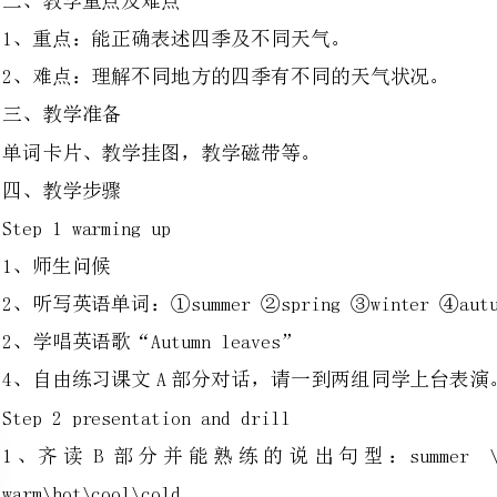
单词卡片、教学挂图，教学磁带等。
Step1warmingup
2、听写英语单词：①summer②spring③winter④autumn
2、学唱英语歌“Autumnleaves”
4、自由练习课文A部分对话，请一到两组同学上台表演。
Step2presentationanddrill
warm\hot\cool\cold
T：What’stheweatherlikehere?
S：Oh,It’s….
(根据实际情况回答)
2、出示四季及各种天气的图片。学生根据图片问和答。
3、出示世界各地和四季风景图片
生理解各地的四季有所不同。
Step3practice