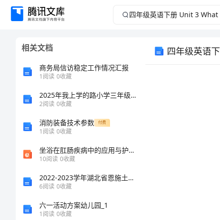
四
年
相关文档
级
商务局信访稳定工作情况汇报
英
1
阅读
0
收藏
2025年我上学的路小学三年级作文（精选17篇）
语
2
阅读
0
收藏
下
一、
消防装备技术参数
付费
1
阅读
0
收藏
1、
册
2、
坐浴在肛肠疾病中的应用与护理PPT课件
10
阅读
0
收藏
3、
Unit
2022-2023学年湖北省恩施土家族苗族自治州宣恩县九年级化学第一学期期末监测试题含解析
3
6
阅读
0
收藏
What
六一活动方案幼儿园_1
三、教学准备
1
阅读
0
收藏