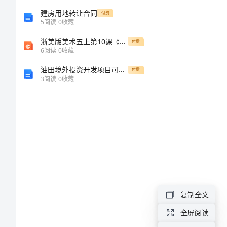
can
建房用地转让合同
付费
四、教学步骤
5
阅读
0
收藏
you
浙美版美术五上第10课《指墨画》课件3
付费
1、师生问候
see
6
阅读
0
收藏
油田境外投资开发项目可行性研究报告
付费
Period
3
阅读
0
收藏
3
教
案
2、拿出图片问
湘
少
复制全文
版
全屏阅读
课文D部分。