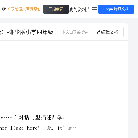
立享超值文库资源包
我的资料库
开通会员
Login 腾讯文档
四年级英语下册 Unit 3 What can you see Period 3教案 湘少版（三起）-湘少版小学四年级下册英语教案
编辑文档
本文由豆柴提供