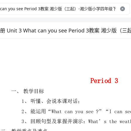
Period3
教学目标
听懂、会说本课对话；
能运用“Whatcanyousee?”“Icansee……”对话句型描述四季。
回顾句型及掌握并演示：What’stheweatherliakehere?—Oh,it’s…
二、教学重点及难点
1、重点：能正确表述四季及不同天气。
2、难点：理解不同地方的四季有不同的天气状况。