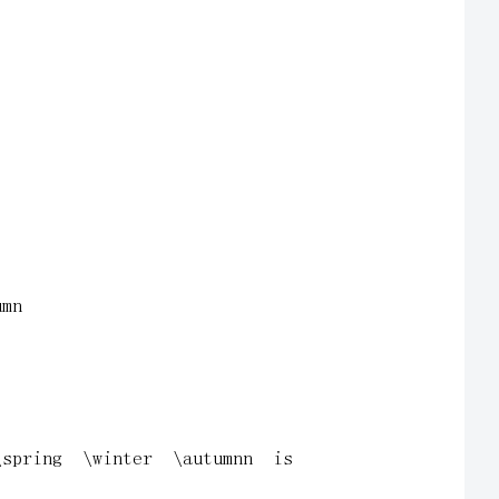
1、齐读B部分并能熟练的说出句型：summer\spring\winter\autumnnis
若干，让学生讨论。通过海南四季都炎热等例子，帮助学