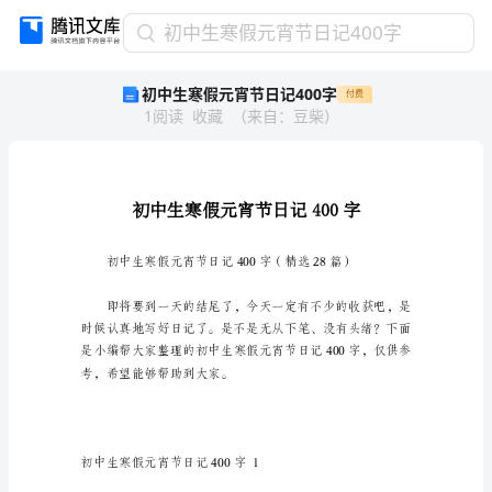
初
初中生寒假元宵节日记400字
中
初中生寒假元宵节日记400字
付费
生
1
阅读
收藏
（
来自
：
豆柴
）
寒
假
元
宵
节
日
记