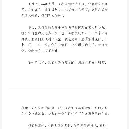
400
字
初
中
考，希望能够帮助到大家。
生
寒
假
元
宵
初中生寒假元宵节日记400字1
节
日
记