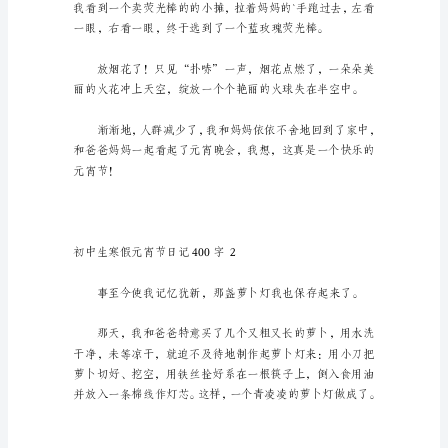
400
喜庆的味道，我们真的好开心。
字
初
中
生
寒
假
我，我赶着你，互不相让。
元
宵
节
日
记
400