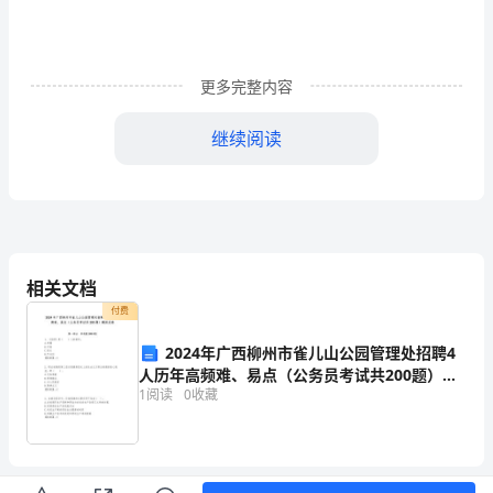
字
（精
更多完整内容
选
28
继续阅读
篇）
即
将
要
相关文档
付费
到
2024年广西柳州市雀儿山公园管理处招聘4
一
人历年高频难、易点（公务员考试共200题）模
1
阅读
0
收藏
拟试卷全面
天
的
结