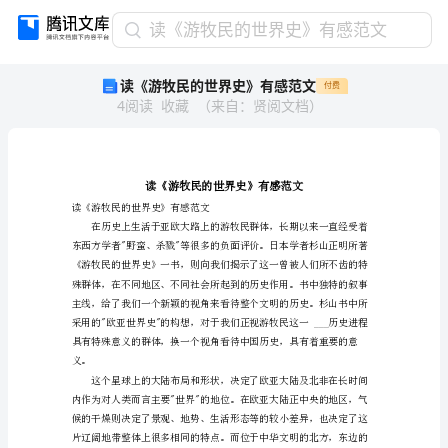
读
读《游牧民的世界史》有感范文
《游
读《游牧民的世界史》有感范文
付费
牧
4
阅读
收藏
（
来自
：
贤阅文档
）
民
的
世
界
史》
有
读《游牧民的世界史》有感范文
感