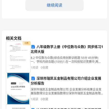
继续阅读
文
在
历
相关文档
史
付费
八年级数学上册《中位数与众数》同步练习1
上
北师大版
生
8.2 中位数与众数(综合应用创新训练题 55分 45分钟)
一、学科内综合题:(10分)1.在一次科技知识竞赛中,两组
活
学生的成绩统计如下:分数5060708090100甲组人数
1
阅读
0
收藏
251013146乙组人
于
深圳市瑞凯五金制品有限公司介绍企业发展
亚
分析报告
深圳市瑞凯五金制品有限公司 企业发展分析结果企业发
欧
展指数得分企业发展指数得分深圳市瑞凯五金制品有限
公司综合得分说明：企业发展指数根据企业规模、企业
大
1
阅读
0
收藏
创新、企业风险、企业活力四个维度对企业发展情况进
行评