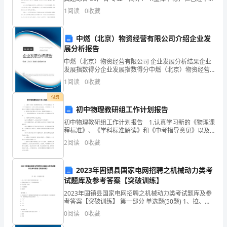
直
孤立考察一篇文章的主题思想、艺术特色等内容。 2.
1
阅读
0
收藏
经
受
中燃（北京）物资经营有限公司介绍企业发
展分析报告
着
中燃（北京）物资经营有限公司 企业发展分析结果企业
发展指数得分企业发展指数得分中燃（北京）物资经营
东
有限公司综合得分说明：企业发展指数根据企业规模、
1
阅读
0
收藏
企业创新、企业风险、企业活力四个维度对企业发展情
西
况进
付费
方
初中物理教研组工作计划报告
初中物理教研组工作计划报告 1.认真学习新的《物理课
学
程标准》、《学科标准解读》和《中考指导意见》以及
有关综合实践活动、研究性学习、课程改革与课程评价
者"野
2
阅读
0
收藏
等各类课程改革的材料。 2.组织教师进行理论学
蛮、
2023年固镇县国家电网招聘之机械动力类考
杀
试题库及参考答案【突破训练】
2023年固镇县国家电网招聘之机械动力类考试题库及参
戮"等
考答案【突破训练】 第一部分 单选题(50题) 1、拉、压
杆上受力与变形的特点是( )。A.受到拉力或压力，产生拉
很
0
阅读
0
收藏
伸或压缩B.受力不均、弯