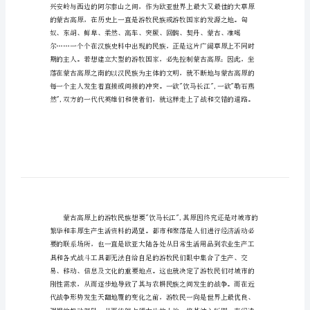
范
文
读
《游
牧
民
义。
的
世
界
史》
有
感