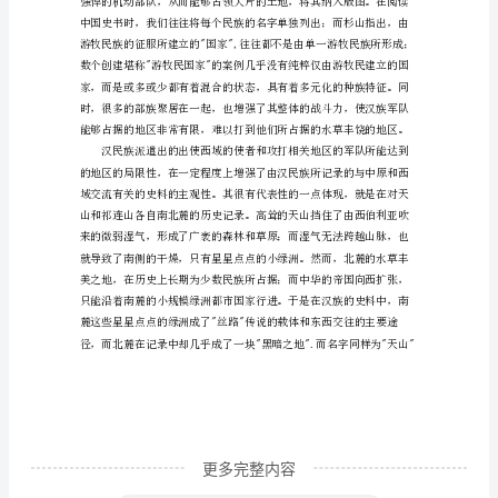
范
文
读
《游
牧
民
的
世
界
史》
有
感
更多完整内容
范