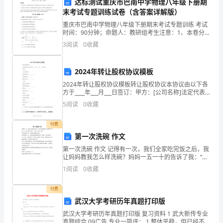
路
达标测试重庆市巴南中学物理八年级下册期
末考试专题训练试卷（含答案详解版）
上
重庆市巴南中学物理八年级下册期末考试专题训练 考试
的
时间：90分钟；命题人：教研组考生注意：1、本卷分第
I卷（选择题）和第Ⅱ卷（非选择题）两部分，满分100
3
阅读
0
收藏
分，考试时间90分钟2、答卷前，考生务必用0.
游
牧
2024年转让股权协议模板
民
2024年转让股权协议模板转让股权协议本协议由以下各
方于____年___月___日签订：甲方：[公司名称]法定代表
人：________注册地址：________联系方式：________乙
群
5
阅读
0
收藏
方：[转让方
体，
付费
第一次洗碗 作文
长
第一次洗碗 作文 记得有一次，我们全家吃完饭之后，我
期
让妈妈教我怎么样洗碗？妈妈一五一十的告诉了我：“首
先，先弄一盆水， 因为这是第一次，所以妈妈说还要努
1
阅读
0
收藏
以
力！ 到后来的每一次，我都按妈妈跟我说的话，把碗
来
付费
武汉大学考研历年真题打印版
一
武汉大学考研历年真题打印版 复习资料 1 武大新传专业
真题综合 09广告 专业一简评： 1.整体平稳，但已经不是