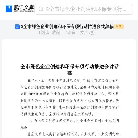
5
5全市绿色企业创建和环保专项行动推进会致辞稿
全
5全市绿色企业创建和环保专项行动推进会致辞稿
付费
市
1
阅读
收藏
（
来自
：
文库吧
）
绿
色
企
业
创
建
和
稿