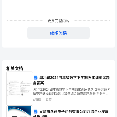
保
专
更多完整内容
项
继续阅读
行
动
推
进
相关文档
会
湖北省2024四年级数学下学期强化训练试题
讲
含答案
心的发展理念转变。
话
湖北省2024四年级数学下学期强化训练试题 含答案题 号
填空题选择题判断题计算题综合题应用题总分得 分考试
须知：
稿
4
阅读
0
收藏
在
义乌市众茂电子商务有限公司介绍企业发展
分析报告