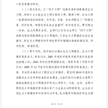
观念在全社会牢固树立。
辞
稿
全
市
绿
色
企
业
创
建
和
环