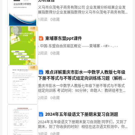
“六
义乌市众茂电子商务有限公司 企业发展分析结果企业发
·
展指数得分企业发展指数得分义乌市众茂电子商务有限
公司综合得分说明：企业发展指数根据企业规模、企业
1
阅读
0
收藏
五”
创新、企业风险、企业活力四个维度对企业发展情况进
行评
付费
世
柬埔寨东盟ppt课件
界
- 中国-东盟自由贸易区概论 ------柬埔寨 - <#> - . - -
环
2
阅读
0
收藏
学发展、和谐发展。
境
付费
难点详解重庆市彭水一中数学人教版七年级
日
下册不等式与不等式组定向训练练习题（解析
到
版）
重庆市彭水一中数学人教版七年级下册不等式与不等式
组定向训练 考试时间：90分钟；命题人：教研组考生注
来
意：1、本卷分第I卷（选择题）和第Ⅱ卷（非选择题）两
2
阅读
0
收藏
部分，满分100分，考试时间90分钟2、答卷前，
之
2024年五年级语文下册期末复习自测题
际，
2024年五年级语文下册期末复习自测题 同学们，又到了
市
期末，到了你收获的时刻！相信在这次语文检测中，你
一定会仔细审题，认真细致完成每道题，收获成功，收
3
阅读
0
收藏