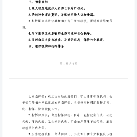
泄
漏
事
故
民的安全，特编制此
应
二、事故概述
急
救
援
管道、泵房等设施。
预
三、预案目标
案