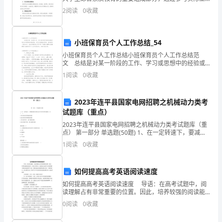
作，了解社会规则，培养实际能力和创新意识。为了推
预
2
阅读
0
收藏
动我校大学生社会实践活动，提高大学生的社会参与能
力和
案
一、
小班保育员个人工作总结_54
小班保育员个人工作总结小班保育员个人工作总结范
前
文 总结是对某一阶段的工作、学习或思想中的经验或
情况进行分析研究的书面材料，它可以促使我们思考，
1
阅读
0
收藏
言
是时候写一份总结了。总结你想好怎么写了吗？下面是
小编帮
在
2023年连平县国家电网招聘之机械动力类考
石
试题库（重点）
2023年连平县国家电网招聘之机械动力类考试题库（重
油
点） 第一部分 单选题(50题) 1、在一定转速下，要减轻
链传动的运动不均匀性和动载荷，应( )。A.增大链节距和
1
阅读
0
收藏
行
链轮齿数B.减小链节距和
业
如何提高高考英语阅读速度
的
如何提高高考英语阅读速度 导语：在高考试题中，阅
读理解占有非常重要的位置。因此，培养较强的阅读能
生
力一直是主要目标。阅读能力包括对文章的理解力和阅
0
阅读
0
收藏
读速度两个方面，而阅读速度是衡量阅读能力的一个重
产
要标