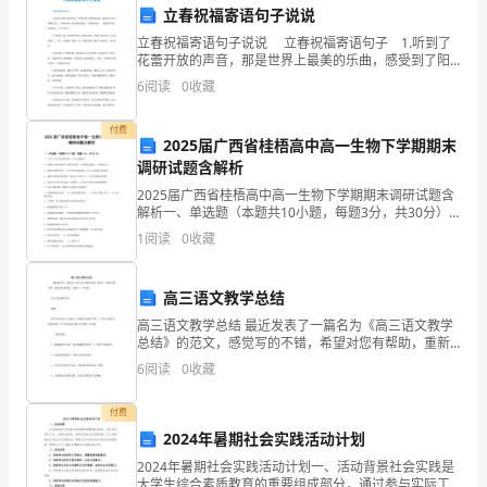
理事故现场的舆论环境。
库
立春祝福寄语句子说说
五、应急救援预案
立春祝福寄语句子说说 立春祝福寄语句子 1.听到了
火
花蕾开放的声音，那是世界上最美的乐曲，感受到了阳
光照耀在身上，那是世界上最幸福的感觉，立春的时
1.报警及启动应急预案
灾、
6
阅读
0
收藏
候，一切都是美的，愿你也有一个好心情…… 2.宁
油
付费
2025届广西省桂梧高中高一生物下学期期末
品
调研试题含解析
2025届广西省桂梧高中高一生物下学期期末调研试题含
泄
解析一、单选题（本题共10小题，每题3分，共30分）
1、下列关于光合色素的说法，完全正确的是A．类胡萝
漏
1
阅读
0
收藏
卜素包括胡萝卜素和叶黄素，主要吸收蓝紫光，不吸
事
高三语文教学总结
故
高三语文教学总结 最近发表了一篇名为《高三语文教学
事故现场进行扑救。
总结》的范文，感觉写的不错，希望对您有帮助，重新
应
了一下发到。 高三语文教学总结 彭娟 我今年担任高三年
6
阅读
0
收藏
2.搜救和疏散
级
急
付费
救
2024年暑期社会实践活动计划
员被困或失踪。
援
2024年暑期社会实践活动计划一、活动背景社会实践是
大学生综合素质教育的重要组成部分，通过参与实际工