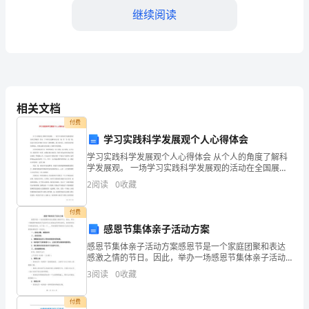
事
继续阅读
故
应
急
救
相关文档
统一指挥、协调救援工作。
援
付费
学习实践科学发展观个人心得体会
预
学习实践科学发展观个人心得体会 从个人的角度了解科
学发展观。 一场学习实践科学发展观的活动在全国展
案
开。作为一个中国公民都可以去看一看、学一学、想一
2
阅读
0
收藏
想，而这不仅仅是7000万党员干部的事情。我不是
____
救援队伍代表等。
付费
年
感恩节集体亲子活动方案
矿
感恩节集体亲子活动方案感恩节是一个家庭团聚和表达
感激之情的节日。因此，举办一场感恩节集体亲子活动
山
可以让家庭成员更加亲近，共同享受这个特殊的时刻。
3
阅读
0
收藏
以下是一个____字的感恩节集体亲子活动方案，希望能够
油
给
付费