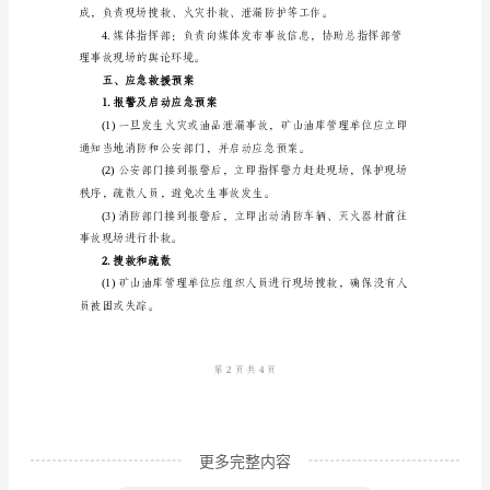
2024
年
矿
围。
山
油
库
四、组织机构和指挥体系
火
灾、
油
品
泄
漏
更多完整内容