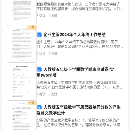
知
我国绿色物流发展对策与建议 □作者：浙江大学经济
蛙上岸”，同学
学院陈建波内容摘要：绿色物流在我国刚刚兴起，人们
分
道
对它的认识还非常有限，在体制政策、基础设施、信息
5
阅读
0
收藏
们就说“呱呱呱”，
标准、人才培养等方面还存在着许多发展障碍。 本文
50
分析
听到老师说“猴
付费
米
子上树”，同学
企业主管2024年个人年终工作总结
全
企业主管2024年个人年终工作总结尊敬的领导、同事
们就说“爬呀爬”
们：大家好！我是某公司的企业主管XXX，在2024年这
程
一年里，我在公司的工作中取得了一些成绩并经历了一
2
阅读
0
收藏
些挑战。现在，我将为大家总结一下我的工作情况。1
跑
人教版五年级下学期数学期末测试卷(实
的
用)word版
方
人教版五年级下学期数学期末测试卷一.选择题(共6题，
共12分)1.日常生活中不属于旋转现象的是（ ）。 A.摩天
法，
轮 B.旋转木马 C.火车过直线隧道2
4
阅读
0
收藏
改
付费
人教版五年级数学下册第四单元分数的产生
进
及意义教学设计
跑
分数的产生及意义教学目标： 1、使学生了解分数的产
生，在初步认识分数的基础上，理解分数的意义，认识
分数的分母、分子，认识分数单位的含义，能正确读、