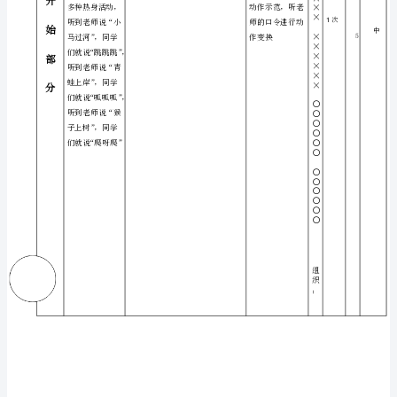
路
第
二
小
学
—
王
媛
媛
内
容
主
题