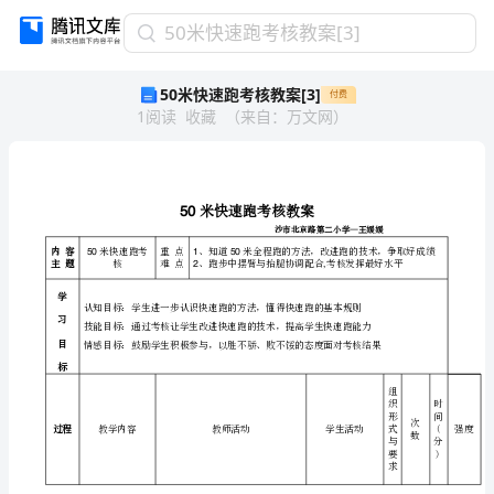
50
50米快速跑考核教案[3]
米
50米快速跑考核教案[3]
付费
快
1
阅读
收藏
（
来自
：
万文网
）
速
跑
考
核
教
50
案
内容
米快速跑考
重点
[3]
50
150
主题
核
难点