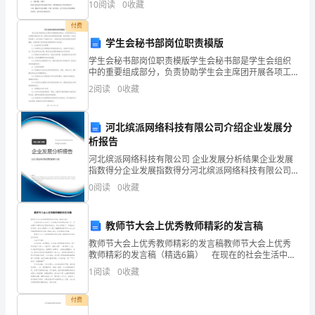
的
10
阅读
0
收藏
写分数。2、培养学生抽象、概括能力。3、感受“知识来
源
技
付费
学生会秘书部岗位职责模版
术，
学生会秘书部岗位职责模版学生会秘书部是学生会组织
中的重要组成部分，负责协助学生会主席团开展各项工
争
作，提供行政支持和组织协调。秘书部是一个综合性的
2
阅读
0
收藏
部门，涉及到各个方面的工作。下面是学生会秘书部的
取
岗位职责
好
河北缤派网络科技有限公司介绍企业发展分
析报告
成
河北缤派网络科技有限公司 企业发展分析结果企业发展
指数得分企业发展指数得分河北缤派网络科技有限公司
绩
综合得分说明：企业发展指数根据企业规模、企业创
0
阅读
0
收藏
新、企业风险、企业活力四个维度对企业发展情况进行
2、
评价。
跑
教师节大会上优秀教师精彩的发言稿
教师节大会上优秀教师精彩的发言稿教师节大会上优秀
步
教师精彩的发言稿（精选6篇） 在现在的社会生活中，
发言稿应用范围愈来愈广泛，发言稿可以帮助发言者更
中
1
阅读
0
收藏
好的表达。那么问题来了，到底应如何写好一份发言稿
呢
摆
付费