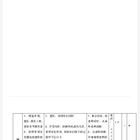
50
学
米
习
快
速
目
跑
标
考
核
教
过程
教学内容
教师活动
案
沙
市
北
京