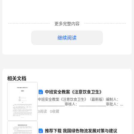
50
米
更多完整内容
快
继续阅读
速
、整队，向同学们问好
1
、课堂常规，
1
跑
整队，报告人数，
考
宣布本节课内容
2
核
、教师带领学
2
相关文档
重
生围绕成圆形做
程中下达口令
开
点
中班安全教案《注意饮食卫生》
多种热身活动，
中班安全教案《注意饮食卫生》（最新版）编制人：
难
听到老师说“小
__________________审核人：__________________审批人：
始
__________________编制单位：__________
3
阅读
0
收藏
点
马过河”，同学
1、
们就说“跳跳跳”，
部
推荐下载 我国绿色物流发展对策与建议
听到老师说“青