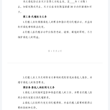
2024
地址：
年
乙方：（以下简称
委
地址：
托
代
理
议：
协
第一条委托事项
议
范
（具体委托事项）
文
委
第二条代理期限
托
代