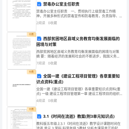
民币大写）
根
禁毒办公室主任职责
据
禁毒办公室主任职责 一、贯彻执行上级禁毒工作精
神，开展多种形式的禁毒宣传和防毒教育，负责指导、
协调、检查本辖区内的禁毒工作。 二、制订禁毒年度
中
第六条责任和争议解决
2
阅读
0
收藏
工作计划，落实禁毒工作目标管理责任并协助镇禁毒领
导小组
华
付费
西部贫困地区县域义务教育均衡发展面临的
人
困境与对策
人应承担相应的责任。
民
西部贫困地区县域义务教育均衡发展面临的困境与对策
摘 要：随着经济的发展和社会的不断进步，我国义务教
育已经全面普及，进入了巩固普及成果、着力提高质
共
7
阅读
0
收藏
量、促进内涵发展的新阶段，西部贫困地区义务教育也
有了较大
和
付费
全国一建《建设工程项目管理》各章重要知
第七条其他约定
识点资料(重点)
国
全国一建《建设工程项目管理》各章重要知识点资料(重
的
点) 一级 建设工程项目管理第一章 建设工程项目的组织
与管理（30分）1、建设工程项目管理的目标和任务（3
4
阅读
0
收藏
相
分）：1.1项目的实施阶段：设计前的准备阶段
付费
关
3.1《时间在流逝》教案(附3单元知识点)
法
教科版五年级上3.1《时间在流逝》教学设计课题时间在
流逝 单元 3 学科 科学年级 5教材 分析本课是单兀的起始