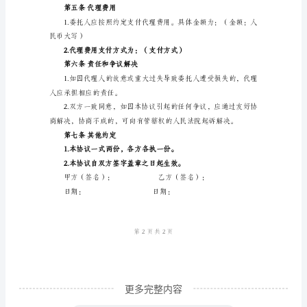
理
方。
协
第三条代理权与义务
议
甲
权对委托事项做出决定。
方：
（以
维护委托人的利益。
下
简
称
“委
托
人”）
更多完整内容