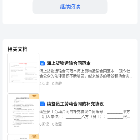
地
继续阅读
址：
乙
方：
遵守委托人的保密要求。
（以
相关文档
下
第四条委托人的权利与义务
海上货物运输合同范本
简
海上货物运输合同范本海上货物运输合同范本 现今社
称
会公众的法律意识不断增强，越来越多的场景和场合需
照合同约定履行其代理职责。
要用到合同，合同是企业发展中一个非常重要的因素。
4
阅读
0
收藏
你知道合同的主要内容
“代
付费
理
要的协助和支持。
续签员工劳动合同的补充协议
人”）
续签员工劳动合同的补充协议合同编号：__________甲方
第五条代理费用
（用人单位）：__________乙方（员工）：__________根据
地
《中华人民共和国劳动法》、《中华人民共和国劳动合
0
阅读
0
收藏
同法》及有关法律法规
址：
付费