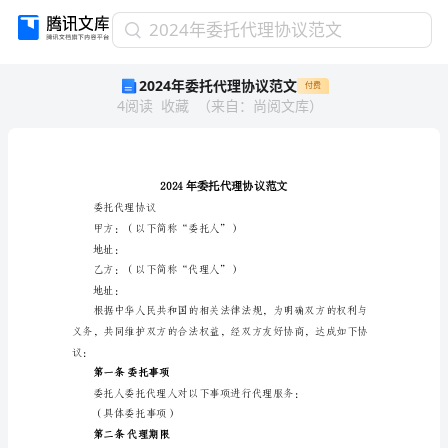
2024
2024年委托代理协议范文
年
2024年委托代理协议范文
付费
委
4
阅读
收藏
（
来自
：
尚阅文库
）
托
代
理
协
议
范
委托代理协议
文
甲方：（以下简称