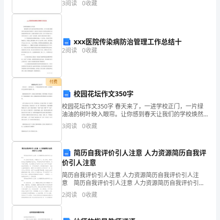
要
3
阅读
0
收藏
您的姓名、准考证号等信息。 3、请仔细阅
求
结构了解其组装的方法，从而进一步巩固学习的内容。
之
xxx医院传染病防治管理工作总结十
2
阅读
0
收藏
一，
尤
付费
其
校园花坛作文350字
对
校园花坛作文350字 春天来了，一进学校正门，一片绿
油油的树叶映入眼帘。让你感到春天让我们的学校焕然
一新。 随着琅琅的读书声，来到高大的教学楼前。在教
于
3
阅读
0
收藏
学楼前，时而会闻到一股淡淡的幽香。原来，这
我
简历自我评价引人注意 人力资源简历自我评
们
价引人注意
师
简历自我评价引人注意 人力资源简历自我评价引人注
意 简历自我评价引人注意 人力资源简历自我评价引人
注意1 本人性格开朗活泼，兴趣较为广泛，待人真诚。
范
2
阅读
0
收藏
在校所读专业为机械制造与自动化，平时喜欢多动手
专