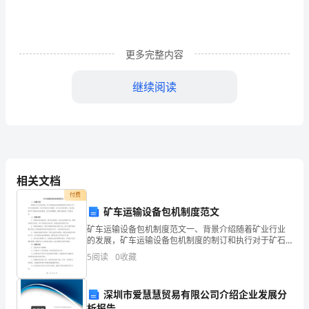
会
的
发
更多完整内容
展，
继续阅读
计
算
Authorware
机
应
相关文档
用
付费
矿车运输设备包机制度范文
能
??
矿车运输设备包机制度范文一、背景介绍随着矿业行业
力
的发展，矿车运输设备包机制度的制订和执行对于矿石
学习心得与体会
Authorware
运输的高效、安全和经济至关重要。本文旨在通过建立
5
阅读
0
收藏
已
一套完善的矿车运输设备包机制度，优化资源配置，提
高运输效
经
深圳市爱慧慧贸易有限公司介绍企业发展分
Authorware
析报告