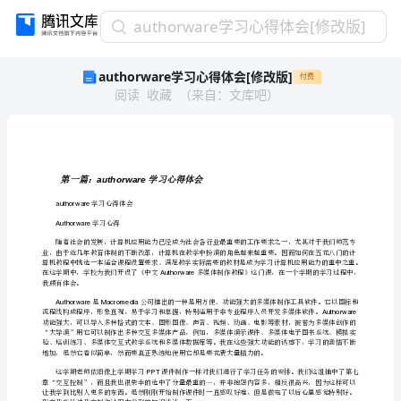
authorware
authorware学习心得体会[修改版]
学
authorware学习心得体会[修改版]
付费
习
阅读
收藏
（
来自
：
文库吧
）
心
得
体
会
[修
authorware
第一篇：学习心得体会
改
学习心得体会
authorware
版]