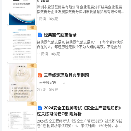
成
的知识基础之外，丰富的想象力和创造力也是
深圳市爱慧慧贸易有限公司 企业发展分析结果企业发展
为
指数得分企业发展指数得分深圳市爱慧慧贸易有限公司
综合得分说明：企业发展指数根据企业规模、企业创
1
阅读
0
收藏
社
新、企业风险、企业活力四个维度对企业发展情况进行
评价。
付费
会
经典霸气励志语录
各
经典霸气励志语录 经典霸气励志语录1 1.每个看似快乐
flashgif
自在的人，都经历过无数个不为人知的黑夜，不论此时
行
行跳转、音乐的管理等功能。
此刻生活多么糟糕，都不要混混噩噩噩地将就，不要萎
11
阅读
0
收藏
靡不振地活着。无论命运怎么对你，你也要更加努力地
业
付费
最
三垂线定理及其典型例题
重
- 三垂线定理 - - - a - - -
2
阅读
0
收藏
要
的
付费
导航会跳转到相应内容。
2024安全工程师考试《安全生产管理知识》
工
过关练习试卷C卷 附解析
2024安全工程师考试《安全生产管理知识》过关练习试
作
卷C卷 附解析考试须知：1、考试时间：150分钟，本卷
满分为100分。 2、请首先按要求在试卷的指定位置填写