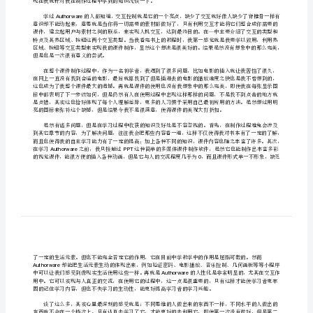
学习心得
Authorware
第
一
篇：
Authorware
authorware
我颇有体会。
学
AuthorwareMacromedia
习
心
得
体
PPT
会
authorware
现在我就针对我在制作过程中学到的知识浅谈一下。
学
Authorware
习