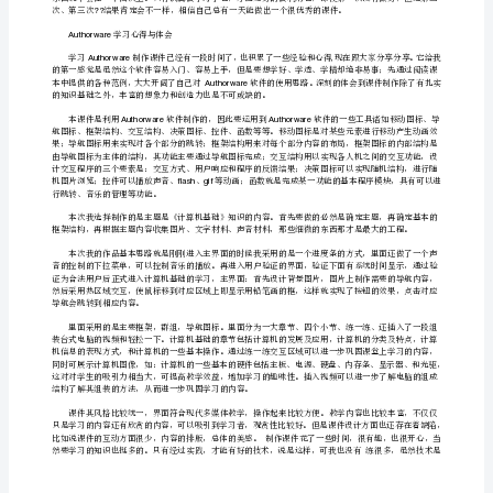
心
得
但是也是一次很有意义的尝试。
体
会
Authorware
学
习
心
得
AuthorwarePPT
随
着
社