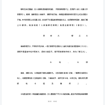
一
般
有
什
么
风
俗
今
日
我
们
来
18
第页共
说