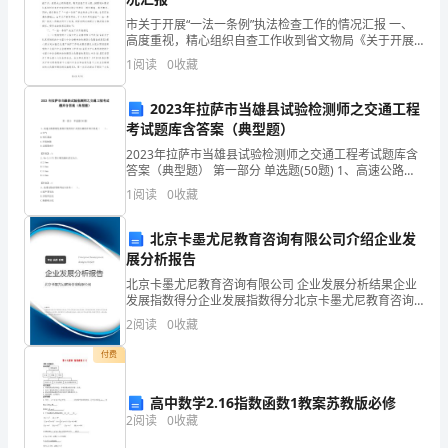
我
市关于开展“一法一条例”执法检查工作的情况汇报 一、
高度重视，精心组织自查工作收到省文物局《关于开展
们
“一法一条例”执法检查工作的通知》后，我们高度重视，
1
阅读
0
收藏
立即向市委、市政府、市人大和上级主管部门做
已
2023年拉萨市当雄县试验检测师之交通工程
经
考试题库含答案（典型题）
是
2023年拉萨市当雄县试验检测师之交通工程考试题库含
答案（典型题） 第一部分 单选题(50题) 1、高速公路供
相
配电系统中使用的干式变压器的冷却介质是（ ）。A.
1
阅读
0
收藏
空气B.变压器油C.环氧树脂D.
当
北京卡墨尤尼教育咨询有限公司介绍企业发
的
展分析报告
北京卡墨尤尼教育咨询有限公司 企业发展分析结果企业
熟
发展指数得分企业发展指数得分北京卡墨尤尼教育咨询
有限公司综合得分说明：企业发展指数根据企业规模、
识
2
阅读
0
收藏
企业创新、企业风险、企业活力四个维度对企业发展情
况进
了，
付费
但
高中数学2.16指数函数1教案苏教版必修
2
阅读
0
收藏
是