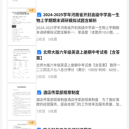
清
付费
明
2024-2025学年河南省开封高级中学高一生
物上学期期末调研模拟试题含解析
节
2024-2025学年河南省开封高级中学高一生物上学期期
末调研模拟试题含解析一、单选题（本题共10小题，每
一
题3分，共30分）1、下列最适于制备细胞膜的材料是(
2
阅读
0
收藏
)A．猪成熟的红细胞 B．人神
般
北师大版六年级英语上册期中考试卷【含答
有
案】
28
第页共
什
北师大版六年级英语上册期中考试卷【含答案】 题序一
二三四五六七八总分得分（满分：100分 时间：60分
钟）按要求写词语。（10分）1、bad (反义词) __________
么
2
阅读
0
收藏
风
酒店传菜部规章制度
俗
酒店传菜部规章制度酒店传菜部规章制度 为了做好酒
楼的经营服务，提高本部门的工作效率及服务质量，加
许
强员工的纪律性，特制定本规章制度，下面是小编为大
1
阅读
0
收藏
家搜索整理的酒店传菜部规章制度，希望能给大家带来
多
帮
付费
挚