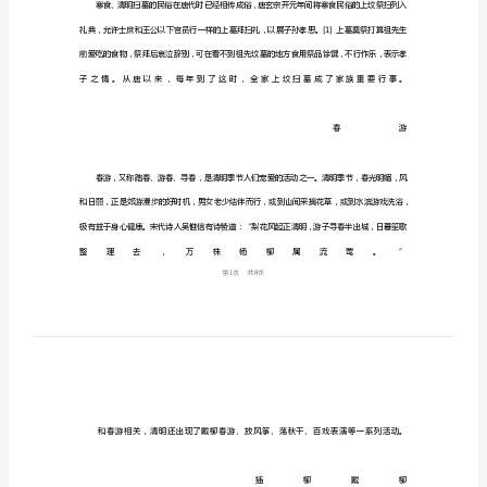
什
么
风
俗
2024
年
2024
年
清
明
节